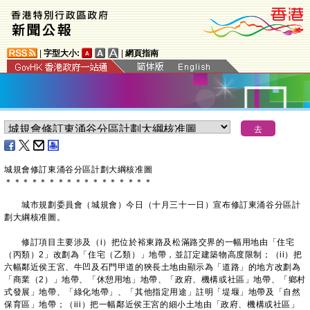
|
字型大小:
|
網頁指南
城規會修訂東涌谷分區計劃大綱核准圖
＊
＊
＊
＊
＊
＊
＊
＊
＊
＊
＊
＊
＊
＊
＊
＊
＊
​​城市規劃委員會（城規會）今日（十月三十一日）宣布修訂東涌谷分區計
劃大綱核准圖。
修訂項目主要涉及（i）把位於裕東路及松滿路交界的一幅用地由「住宅
（丙類）2」改劃為「住宅（乙類）」地帶，並訂定建築物高度限制；（ii）把
六幅鄰近侯王宮、牛凹及石門甲道的狹長土地由顯示為「道路」的地方改劃為
「商業（2）」地帶、「休憩用地」地帶、「政府、機構或社區」地帶、「鄉村
式發展」地帶、「綠化地帶」、「其他指定用途」註明「堤堰」地帶及「自然
保育區」地帶；（iii）把一幅鄰近侯王宮的細小土地由「政府、機構或社區」