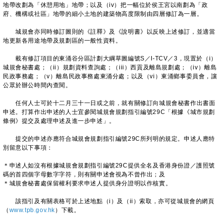
地帶改劃為「休憩用地」地帶；以及（iv）把一幅位於侯王宮以南劃為「政
府、機構或社區」地帶的細小土地的建築物高度限制由四層修訂為一層。
城規會亦同時修訂圖則的《註釋》及《說明書》以反映上述修訂，並適當
地更新各用途地帶及規劃區的一般性資料。
載有修訂項目的東涌谷分區計劃大綱草圖編號S／I-TCV／3，現置於（i）
城規會秘書處；（ii）規劃資料查詢處；（iii）西貢及離島規劃處；（iv）離島
民政事務處；（v）離島民政事務處東涌分處；以及（vi）東涌鄉事委員會，讓
公眾於辦公時間內查閱。
任何人士可於十二月三十一日或之前，就有關修訂向城規會秘書作出書面
申述。打算作出申述的人士宜參閱城規會規劃指引編號29C「根據《城市規劃
條例》提交及處理申述及進一步申述」。
提交的申述亦應符合城規會規劃指引編號29C所列明的規定。申述人應特
別留意以下事項：
＊申述人如沒有根據城規會規劃指引編號29C提供全名及香港身份證／護照號
碼的首四個字母數字字符，則有關申述會視為不曾作出；及
＊城規會秘書處保留權利要求申述人提供身分證明以作核實。
該指引及有關表格可於上述地點（i）及（ii）索取，亦可從城規會的網頁
（
www.tpb.gov.hk
）下載。