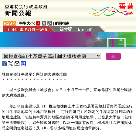
|
字型大小:
|
網頁指南
城規會修訂牛潭尾分區計劃大綱核准圖
＊
＊
＊
＊
＊
＊
＊
＊
＊
＊
＊
＊
＊
＊
＊
＊
＊
​城市規劃委員會（城規會）今日（十月三十一日）宣布修訂牛潭尾分區計
劃大綱核准圖。
修訂項目主要涉及（i）推進根據由土木工程拓展署及規劃署共同委託進行
的《牛潭尾地區的土地用途檢討──可行性研究》所制定的牛潭尾新發展區的土
地用途建議，包括將牛潭尾的地區改劃為不同用途地帶，以發展大學城（包括
第三所醫學院）、綜合醫教研醫院，以及一個設有政府、機構及社區設施與休
憩空間的住宅社區；及（ii）理順多幅用地的用途地帶劃分。