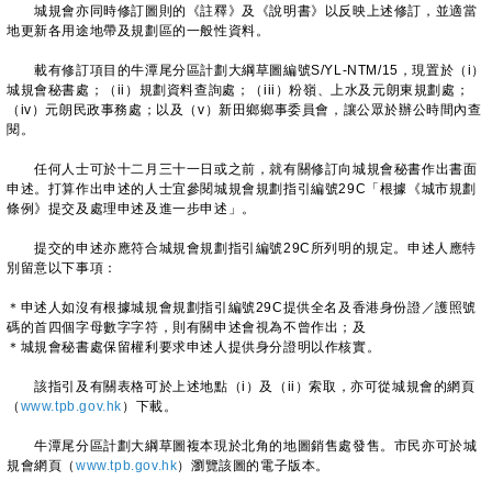
城規會亦同時修訂圖則的《註釋》及《說明書》以反映上述修訂，並適當
地更新各用途地帶及規劃區的一般性資料。
載有修訂項目的牛潭尾分區計劃大綱草圖編號S/YL-NTM/15，現置於（i）
城規會秘書處；（ii）規劃資料查詢處；（iii）粉嶺、上水及元朗東規劃處；
（iv）元朗民政事務處；以及（v）新田鄉鄉事委員會，讓公眾於辦公時間內查
閱。
任何人士可於十二月三十一日或之前，就有關修訂向城規會秘書作出書面
申述。打算作出申述的人士宜參閱城規會規劃指引編號29C「根據《城市規劃
條例》提交及處理申述及進一步申述」。
提交的申述亦應符合城規會規劃指引編號29C所列明的規定。申述人應特
別留意以下事項：
＊申述人如沒有根據城規會規劃指引編號29C提供全名及香港身份證／護照號
碼的首四個字母數字字符，則有關申述會視為不曾作出；及
＊城規會秘書處保留權利要求申述人提供身分證明以作核實。
該指引及有關表格可於上述地點（i）及（ii）索取，亦可從城規會的網頁
（
www.tpb.gov.hk
）下載。
牛潭尾分區計劃大綱草圖複本現於北角的地圖銷售處發售。市民亦可於城
規會網頁（
www.tpb.gov.hk
）瀏覽該圖的電子版本。