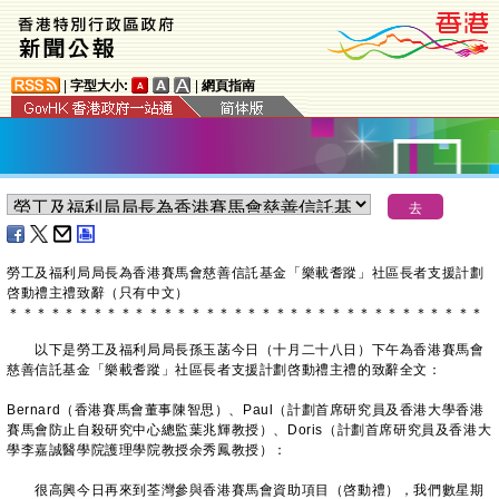
|
字型大小:
|
網頁指南
​勞工及福利局局長為香港賽馬會慈善信託基金「樂載耆蹤」社區長者支援計劃
啓動禮主禮致辭（只有中文）
＊
＊
＊
＊
＊
＊
＊
＊
＊
＊
＊
＊
＊
＊
＊
＊
＊
＊
＊
＊
＊
＊
＊
＊
＊
＊
＊
＊
＊
＊
＊
＊
＊
＊
以下是勞工及福利局局長孫玉菡今日（十月二十八日）下午為香港賽馬會
慈善信託基金「樂載耆蹤」社區長者支援計劃啓動禮主禮的致辭全文：
Bernard（香港賽馬會董事陳智思）、Paul（計劃首席研究員及香港大學香港
賽馬會防止自殺研究中心總監葉兆輝教授）、Doris（計劃首席研究員及香港大
學李嘉誠醫學院護理學院教授余秀鳳教授）：
很高興今日再來到荃灣參與香港賽馬會資助項目（啓動禮），我們數星期