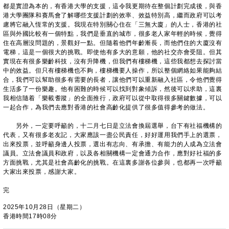
都是實證為本的，有香港大學的支援，這令我更期待在整個計劃完成後，與香
港大學團隊和賽馬會了解哪些支援計劃的效率、效益特別高，繼而政府可以考
慮將它融入恆常的支援。我現在特別關心住在「三無大廈」的人士，香港的社
區與外國比較有一個特點，我們是垂直的城市，很多老人家年輕的時候，覺得
住在高層沒問題的，景觀好一點。但隨着他們年齡漸長，而他們住的大廈沒有
電梯，這是一個很大的挑戰。即使他有多大的意願，他的社交亦會受阻。但其
實現在有很多樂齡科技，沒有升降機，但我們有樓梯機，這些我都想去探討當
中的效益。但只有樓梯機也不夠，樓梯機要人操作，所以整個網絡如果能夠結
合，我們可以幫助很多有需要的長者，讓他們可以重新融入社區，令他們覺得
生活多了一份樂趣。他有困難的時候可以找到對象傾訴，然後可以求助，這裏
我相信隨着「樂載耆蹤」的全面推行，政府可以從中取得很多關鍵數據，可以
一起合作，為我們去應對香港的社會高齡化提供了很多值得參考的做法。
另外，一定要呼籲的，十二月七日是立法會換屆選舉，台下有社福機構的
代表，又有很多老友記，大家應該一盡公民責任，好好運用我們手上的選票，
出來投票，並呼籲身邊人投票，選出有志向、有承擔、有能力的人成為立法會
議員。立法會議員和政府，以及各相關機構一定會通力合作，應對好社福的多
方面挑戰，尤其是社會高齡化的挑戰。在這裏多謝各位參與，也都再一次呼籲
大家出來投票，感謝大家。
完
2025年10月28日（星期二）
香港時間17時08分