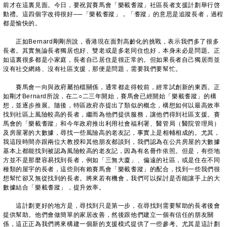
前才在這裏見面。今日，要祝賀賽馬會「樂載耆蹤」社區長者支援計劃舉行啓
動禮。這四個字改得很好──「樂載耆蹤」，「耆蹤」的意思是追蹤長者，過程
都是愉快的。
正如Bernard剛剛所說，香港現在面對高齡化的挑戰，表示我們多了很多
長者。其實無論長者獨居也好、雙老或是多老同住也好，本身未必是問題。正
如這裏很多都是小家庭，長者自己居住是很正常的。但如果長者自己獨居而並
沒有社交網絡、沒有社區支援，那便是問題，需要我們要幫忙。
賽馬會一向與政府屬拍檔關係，通常都走得較前，經常試創新的東西。正
如剛才Bernard所說，在二○二三年開始，賽馬會已經開始「樂載耆蹤」的構
想，並逐步推展。隨後，特區政府亦提出了類似的概念，構想如何以最高效率
找到社區上風險較高的長者，繼而為他們提供服務，讓他們得到社區支援。賽
馬會的「樂載耆蹤」和今年政府推出利用社會福利署、醫管局（醫院管理局）
及房屋署的大數據，尋找一些風險高的老友記，事實上是相輔相成的。尤其，
我這段時間亦跟兩位大教授和其他朋友都談到，我們認為在公共房屋的大數據
基本上都能找到被認為風險較高的老友記，因為有名冊作依照。但是，有些地
方並不是那麼容易找到長者，例如「三無大廈」、偏遠的社區，或是住在不同
種類的屋宇的長者，這些則有賴賽馬會「樂載耆蹤」的配合，找到一些我們很
想幫忙卻又無從找到的長者。將來若有機會，我們可以探討是否能讓手上的大
數據結合「樂載耆蹤」，提升效率。
這計劃更好的地方是，尋找到只是第一步，在尋找到需要幫助的長者後會
提供幫助。他們會做簡單的家居改善，然後跟他們建立一個有信任的朋友關
係，這正正為我們將來構建一個新的支援模式提供了一些參考。尤其是這計劃