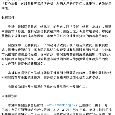
「從心出發」的服務和專業精準分析，為病人度身訂造個人化服務，解決健康
問題。
收費安排
香港中醫醫院肩負起「轉化者」的角色，以「發展—轉移」為核心，帶動
中醫藥市場發展。在制定服務收費模式時，醫院已充分考慮市場價格、市民的
承擔能力以及服務成本等因素，確保市民可以合理及可負擔的價格享用服務。
醫院採用「套餐收費」、「簡易分項收費」及「組合式收費」的收費模
式，提升收費透明度，讓市民容易明白收費安排和掌握醫療開支預算，並鼓勵
市民按實際需要選擇服務，善用資源。醫院設有醫療費用減免機制，指定病人
組別可獲全額費用減免。至於其他有經濟困難而未能負擔醫療服務費用的病
人，也可向醫院申請費用減免。
為鼓勵有需要的市民親身體驗香港首間中醫醫院的服務，香港中醫醫院特
別在開院首年推出體驗優惠，部分指定服務將以原價七折至九折提供。
有關資助服務及市場導向服務的收費見附件一及附件二。
資訊與預約
香港中醫醫院的全新網站（
www.cmhhk.org.hk
）已經推出，由十一月一
日起，市民可透過網站或熱線電話（3121 3121）預約服務。此外，醫院的流
動應用程式亦將於十二月一日推出，屆時市民可經流動應用程式預約服務，或