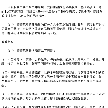
住院服務主要由第二年開展，其餘服務亦會逐年擴展，包括陸續推出餘下
的11個專病項目，預計二○三○年年底會啓用400張病床，提供全面住院服務，
並提供每年40萬人次的門診服務。
香港中醫醫院整體服務量的百分之六十五為政府資助服務，體現政府對市
民醫療的承擔，合資格的香港市民均可選擇使用。醫院亦會提供市場導向服
務，有助促進醫院與私營市場的正面互動。
服務亮點
香港中醫醫院服務將涵蓋以下亮點：
（一）分科專病：秉持「分科做專、專病做強」的原則，集中人才、經驗、知
識、技術，重點發展中醫藥不同優勢領域，為市民帶來顯著治療果效。
（二）中醫為主、中西醫協作：以傳承中醫理論與經驗，再以實證為本創新發
展純中醫和中醫為主的治療方案；另外會積極發展中西醫協作服務模式，集中
西醫學所長，結合於治療方案，輔以跨專業醫療團隊提供全面及最佳的臨床支
援。
（三）精英薈萃：匯聚本港、內地和國際來自不同範疇的中醫藥精英隊伍到院
參與短期的服務、培訓及科研工作，以卓越的能力助力醫院發展。
（四）個人化服務：醫院團隊秉持傳統中醫個體化的「辨證論治」理念，透過