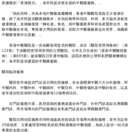
床服務的『香港模式』，為市民提供更全面的中醫藥服務。」
「與此同時，作為本地中醫藥旗艦機構，香港中醫醫院肩負五大發展任
務，除了為市民提供醫療服務外，亦包括教學和培訓、科研、多方協作及創造
健康價值，並積極發揮『轉化者』角色，與中醫藥業界和持份者緊密合作，推
動中醫藥在本地、粵港澳大灣區的發展，並助力中醫藥服務走向世界，為國家
中醫藥發展作出貢獻。」
香港中醫醫院是一所由醫衞局監管的醫院，並非《醫院管理局條例》（第
113章）下由醫院管理局管理的公營醫院。今年五月生效的《香港中醫醫院條
例》（第655章）確保醫院日常運作暢順。該院亦會與公營和私營醫療機構合
作，為市民提供優質的中醫藥服務。
醫院臨床服務
醫院首年會提供門診及日間住院服務，並全面開展中醫六大分科服務，即
中醫內科、中醫外科、中醫婦科、中醫兒科、中醫骨傷科及中醫針灸科，以及
老年退化性疾病和中風後復康等12個專病項目。
在門診服務方面，政府資助的服務涵蓋全科門診、分科門診及綜合專職醫
療門診。而市場導向的門診服務設有私家門診及綜合專職醫療門診。
醫院日間住院服務亦同時涵蓋政府資助及市場導向兩類服務，首年共設有
25張病床，主要處理需時較長或程序較複雜的中醫個案，為病人提供一站式多
專業的全面治療。