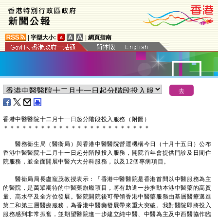
|
字型大小:
|
網頁指南
​香港中醫醫院十二月十一日起分階段投入服務（附圖）
＊
＊
＊
＊
＊
＊
＊
＊
＊
＊
＊
＊
＊
＊
＊
＊
＊
＊
＊
＊
＊
＊
＊
＊
醫務衞生局（醫衞局）與香港中醫醫院營運機構今日（十月十五日）公布
香港中醫醫院十二月十一日起分階段投入服務，開院首年會提供門診及日間住
院服務，並全面開展中醫六大分科服務，以及12個專病項目。
醫衞局局長盧寵茂教授表示：「香港中醫醫院是香港首間以中醫服務為主
的醫院，是萬眾期待的中醫藥旗艦項目，將有助進一步推動本港中醫藥的高質
量、高水平及全方位發展。醫院開院後可帶領香港中醫藥服務由基層醫療邁進
第二和第三層醫療服務，為香港中醫藥發展帶來重大突破。我對醫院即將投入
服務感到非常振奮，並期望醫院進一步建立純中醫、中醫為主及中西醫協作臨