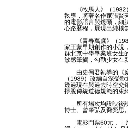
《牧馬人》（1982
執導，將著名作家張賢
的電影語言與鏡頭，細
心路歷程，展現出純樸
《青春萬歲》（198
家王蒙早期創作的小說
群北京中學畢業班女生
敏感筆觸，勾勒少女在
由史蜀君執導的《庭
（1989）改編自深受
透過現在與過去時空交
掙脫傳統道德規範的束
所有場次均設映後談
博士、曾肇弘及喬奕思
電影門票60元，十月