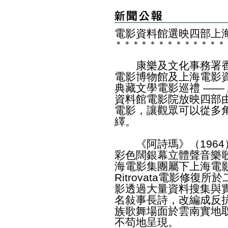
電影資料館選映四部上
＊
＊
＊
＊
＊
＊
＊
＊
＊
＊
＊
＊
＊
康樂及文化事務署香
電影博物館及上海電影
典藏文學電影巡禮 ——
資料館電影院放映四部
電影，讓觀眾可以從多
繹。
《阿詩瑪》（1964
彩色闊銀幕立體聲音樂
海電影集團屬下上海電影技
Ritrovata電影修復
影透過大量資料搜集與
名敍事長詩，改編成反
族歌舞場面於雲南實地
不苟地呈現。