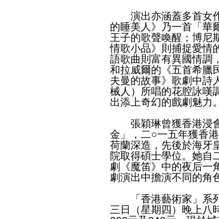
演出亦涵蓋多首女作
的睡美人》乃一首「華
王子的歌聲喚醒；博尼
情歌小品》則捕捉愛情
語歌曲則富有異國情調
和拉威爾的《五首希臘
夫曼的故事》歌劇中詩
械人）所唱的花腔詠嘆
出添上奇幻的戲劇魅力
張穎琳曾獲香港浸會
金」，二○一五年獲香
荷蘭深造，先後於海牙
院取得碩士學位。她自
劇《魔笛》中的夜后一
劇演出中擔演不同的角
「香港藝術家」系列
三日（星期四）晚上八