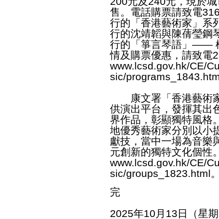
200元及240元，現於
售。電話購票請致電316
行的「香港藝術家」系列
行的沈靖韜與陳蒨瑩鋼
行的「箏言琴語」——
情及購票優惠，請致電226
www.lcsd.gov.hk/CE/Cu
sic/programs_1843.htm
康文署「香港藝術家
供演出平台，發揮其出
界作品，彰顯獨特風格
地優秀藝術家分別以小
獻技，當中一場為音樂
元創新的獨特文化個性
www.lcsd.gov.hk/CE/Cu
sic/groups_1823.html
完
2025年10月13日（星