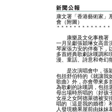
康文署「香港藝術家」
會（附圖）
＊
＊
＊
＊
＊
＊
＊
＊
＊
＊
＊
＊
＊
康樂及文化事務署（
一月呈獻張穎琳女高音
琴家張力安的伴奏下，
多首經典歌劇詠嘆調和
漫、童話、詩意和奇幻
是次演唱會中，張穎
包括舒伯特的《就讓我
歌曲》外，亦會帶來多
為歌劇的詠嘆調，包括
母出場時所唱的〈好孩
女巫之女阿德萊德被安
唱的〈這是我的婚禮〉
人發現糖果屋前由妹妹