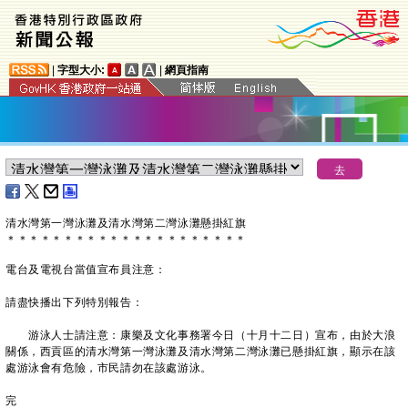
|
字型大小:
|
網頁指南
清水灣第一灣泳灘及清水灣第二灣泳灘懸掛紅旗
＊
＊
＊
＊
＊
＊
＊
＊
＊
＊
＊
＊
＊
＊
＊
＊
＊
＊
＊
＊
＊
電台及電視台當值宣布員注意：
請盡快播出下列特別報告：
游泳人士請注意：康樂及文化事務署今日（十月十二日）宣布，由於大浪
關係，西貢區的清水灣第一灣泳灘及清水灣第二灣泳灘已懸掛紅旗，顯示在該
處游泳會有危險，市民請勿在該處游泳。
完