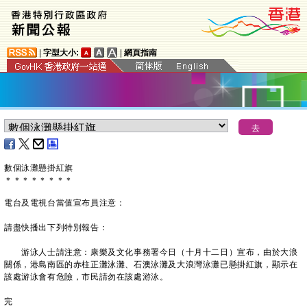
|
字型大小:
|
網頁指南
數個泳灘懸掛紅旗
＊
＊
＊
＊
＊
＊
＊
＊
電台及電視台當值宣布員注意：
請盡快播出下列特別報告：
游泳人士請注意：康樂及文化事務署今日（十月十二日）宣布，由於大浪
關係，港島南區的赤柱正灘泳灘、石澳泳灘及大浪灣泳灘已懸掛紅旗，顯示在
該處游泳會有危險，市民請勿在該處游泳。
完