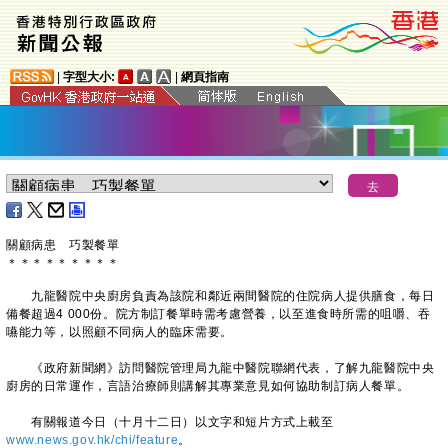
|
字型大小:
|
網頁指南
​關顧病患 巧製餐單
＊
＊
＊
＊
＊
＊
＊
＊
＊
九龍醫院中央廚房負責為該院和鄰近兩間醫院的住院病人提供膳食，每日
備餐超過4 000份。院方制訂餐單時需考慮營養，以至進食時所需的咀嚼、吞
嚥能力等，以照顧不同病人的臨床需要。
《政府新聞網》訪問醫院管理局九龍中醫院聯網代表，了解九龍醫院中央
廚房的日常運作，言語治療師則講解其專業意見如何協助制訂病人餐單。
有關報道今日（十月十二日）以文字和短片方式上載至
www.news.gov.hk/chi/feature
。