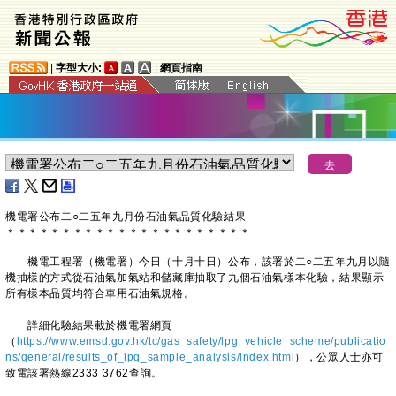
|
字型大小:
|
網頁指南
機電署公布二○二五年九月份石油氣品質化驗結果
＊
＊
＊
＊
＊
＊
＊
＊
＊
＊
＊
＊
＊
＊
＊
＊
＊
＊
＊
＊
＊
＊
機電工程署（機電署）今日（十月十日）公布，該署於二○二五年九月以隨
機抽樣的方式從石油氣加氣站和儲藏庫抽取了九個石油氣樣本化驗，結果顯示
所有樣本品質均符合車用石油氣規格。
詳細化驗結果載於機電署網頁
（
https://www.emsd.gov.hk/tc/gas_safety/lpg_vehicle_scheme/publicatio
ns/general/results_of_lpg_sample_analysis/index.html
），公眾人士亦可
致電該署熱線2333 3762查詢。