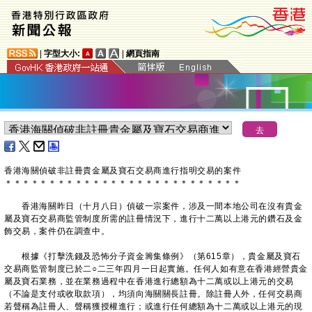
|
字型大小:
|
網頁指南
香港海關偵破非註冊貴金屬及寶石交易商進行指明交易的案件
＊
＊
＊
＊
＊
＊
＊
＊
＊
＊
＊
＊
＊
＊
＊
＊
＊
＊
＊
＊
＊
＊
＊
＊
＊
＊
＊
香港海關昨日（十月八日）偵破一宗案件，涉及一間本地公司在沒有貴金
屬及寶石交易商監管制度所需的註冊情況下，進行十二萬以上港元的鑽石及金
飾交易，案件仍在調查中。
根據《打擊洗錢及恐怖分子資金籌集條例》（第615章），貴金屬及寶石
交易商監管制度已於二○二三年四月一日起實施。任何人如有意在香港經營貴金
屬及寶石業務，並在業務過程中在香港進行總額為十二萬或以上港元的交易
（不論是支付或收取款項），均須向海關關長註冊。除註冊人外，任何交易商
若聲稱為註冊人、聲稱獲授權進行；或進行任何總額為十二萬或以上港元的現