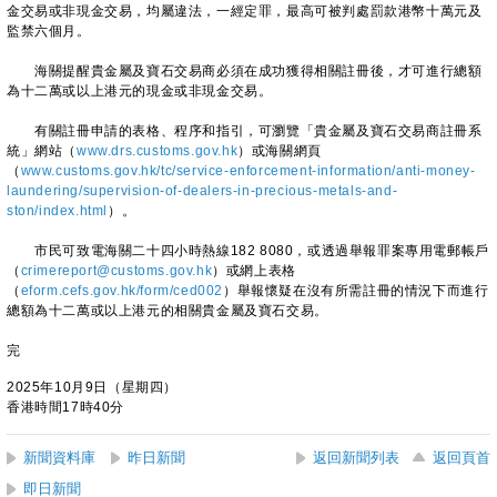
金交易或非現金交易，均屬違法，一經定罪，最高可被判處罰款港幣十萬元及
監禁六個月。
海關提醒貴金屬及寶石交易商必須在成功獲得相關註冊後，才可進行總額
為十二萬或以上港元的現金或非現金交易。
有關註冊申請的表格、程序和指引，可瀏覽「貴金屬及寶石交易商註冊系
統」網站（
www.drs.customs.gov.hk
）或海關網頁
（
www.customs.gov.hk/tc/service-enforcement-information/anti-money-
laundering/supervision-of-dealers-in-precious-metals-and-
ston/index.html
）。
市民可致電海關二十四小時熱線182 8080，或透過舉報罪案專用電郵帳戶
（
crimereport@customs.gov.hk
）或網上表格
（
eform.cefs.gov.hk/form/ced002
）舉報懷疑在沒有所需註冊的情況下而進行
總額為十二萬或以上港元的相關貴金屬及寶石交易。
完
2025年10月9日（星期四）
香港時間17時40分
新聞資料庫
昨日新聞
返回新聞列表
返回頁首
即日新聞