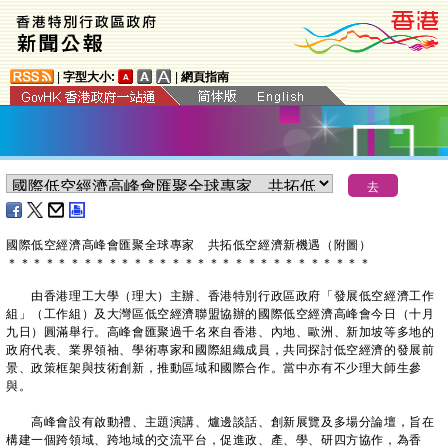
|
字型大小:
|
網頁指南
國際低空經濟高峰會匯聚全球專家 共拓低空經濟新機遇（附圖）
＊
＊
＊
＊
＊
＊
＊
＊
＊
＊
＊
＊
＊
＊
＊
＊
＊
＊
＊
＊
＊
＊
＊
＊
＊
＊
＊
＊
＊
由香港理工大學（理大）主辦、香港特別行政區政府「發展低空經濟工作
組」（工作組）及大灣區低空經濟聯盟協辦的國際低空經濟高峰會今日（十月
九日）圓滿舉行。高峰會匯聚過千名來自香港、內地、歐洲、新加坡等多地的
政府代表、業界領袖、學術專家和國際組織成員，共同探討低空經濟的發展前
景、政策框架與技術創新，推動區域和國際合作。當中亦有不少理大師生參
與。
高峰會設有啟動禮、主題演講、爐邊談話、創新展覽及多場分論壇，旨在
構建一個跨領域、跨地域的交流平台，促進政、產、學、研四方協作，為香