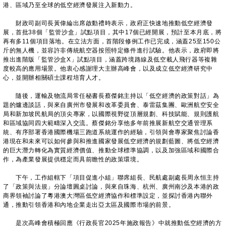
港、區域乃至全球的低空經濟發展注入新動力。
財政司副司長黃偉綸出席啟動禮時表示，政府正快速地推動低空經濟發
展，首批38個「監管沙盒」試點項目，其中17個已經開展，預計至本月底，將
再有多11個項目落地。在立法方面，首階段修例工作已完成，涵蓋25至150公
斤的無人機，並容許非傳統航空器按照特定條件進行試驗。他表示，政府即將
推出進階版「監管沙盒X」試點項目，涵蓋跨境路線及低空載人飛行器等複雜
度較高的應用場景。他衷心感謝理大主辦高峰會，以及成立低空經濟研究中
心，並開辦相關碩士課程培育人才。
隨後，運輸及物流局常任秘書長蔡傑銘主持以「低空經濟的政策對話」為
題的爐邊談話，與來自廣州市發展和改革委員會、泰雷茲集團、歐洲航空安全
局和新加坡民航局的頂尖專家，以國際視野從頂層規劃、科技賦能、規則護航
和區域協同四大範疇深入交流。蔡傑銘分享他多年前推展新航空交通管理系
統、有序部署香港國際機場三跑道系統運作的經驗，引領與會專家聚焦討論香
港現在和未來可以如何參與和推進國家發展低空經濟的規劃藍圖、將低空經濟
的巨大潛力轉化為實質經濟價值、推動全球標準協調，以及加強區域和國際合
作，為產業發展提供穩定而具前瞻性的政策環境。
下午，工作組轄下「項目促進小組」聯席組長、民航處副處長周永恒主持
了「政策與法規」分論壇圓桌討論，與來自珠海、杭州、廣州南沙及本港的政
商界領袖討論了粵港澳大灣區低空經濟協作和標準設定，並探討香港內聯外
通，推動引領香港和內地企業走出亞太區及國際市場的前景。
是次高峰會積極回應《行政長官2025年施政報告》中就推動低空經濟的方