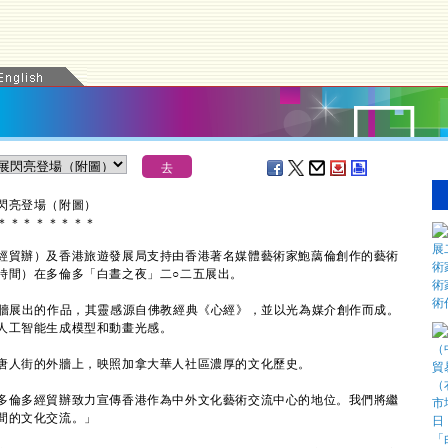
閃亮登場（附圖）
＊
＊
＊
＊
＊
＊
＊
＊
貿辦）及香港旅遊發展局支持由香港著名媒體藝術家鮑藹倫創作的藝術
時間）在多倫多「白晝之夜」二○二五展出。
牆展出的作品，其靈感源自佛教經典《心經》，並以光為媒介創作而成。
人工智能生成模型和動畫光感。
人街的外牆上，映照加拿大華人社區濃厚的文化歷史。
倫多經貿辦致力宣傳香港作為中外文化藝術交流中心的地位。我們將繼
間的文化交流。」