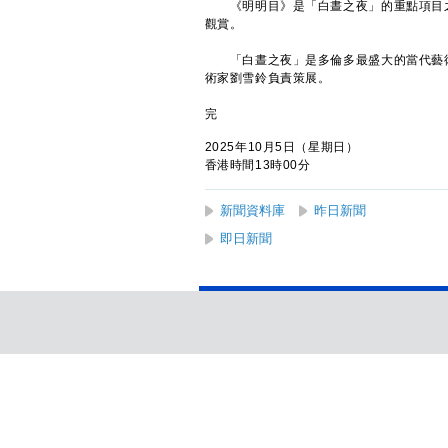
《明明目》是「白晝之夜」的重點項目之
觀賞。
「白晝之夜」是多倫多最盛大的當代藝術
術家劉雪鈴負責策展。
完
2025年10月5日（星期日）
香港時間13時00分
新聞資料庫
昨日新聞
即日新聞