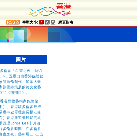
|
字型大小:
|
網頁指南
圖片