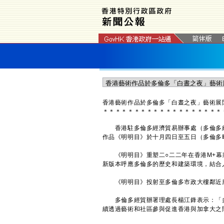
香港藝術作品於多倫多「白晝之夜」藝術展
＊
＊
＊
＊
＊
＊
＊
＊
＊
＊
＊
＊
＊
＊
＊
＊
＊
＊
＊
香港駐多倫多經濟貿易辦事處（多倫多經
作品《明明目》於十月四日至五日（多倫多
《明明目》重塑二○二二年在香港M+幕
新版本呼應多倫多的歷史和建築環境，結合
《明明目》投射至多倫多市政大樓鄰近唐
多倫多經貿辦署理處長楊江鋒表示：「多
續透過藝術和社區參與促進香港與加拿大之