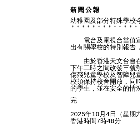
幼稚園及部分特殊學校
＊
＊
＊
＊
＊
＊
＊
＊
＊
＊
＊
＊
＊
電台及電視台當值宣
出有關學校的特別報告
​ 由於香港天文台會
下午二時之間改發三號
傷殘兒童學校及智障兒
校須保持校舍開放，同
的學生，並在安全的情
完
2025年10月4日（星期
香港時間7時48分