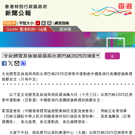
|
字型大小:
|
網頁指南
文化體育及旅遊局局長出席巴林2025亞洲青年運動會中國香港代表團授旗典禮
致辭全文（只有中文）
＊
＊
＊
＊
＊
＊
＊
＊
＊
＊
＊
＊
＊
＊
＊
＊
＊
＊
＊
＊
＊
＊
＊
＊
＊
＊
＊
＊
＊
＊
＊
＊
＊
＊
＊
以下是文化體育及旅遊局局長羅淑佩今日（十月三日）出席巴林2025亞洲
青年運動會（亞青運）中國香港代表團授旗典禮的致辭全文：
霍震霆會長（中國香港體育協會暨奧林匹克委員會會長）、周維正名譽領事
（巴林王國駐中華人民共和國香港特別行政區名譽領事）、莫君逸團長（亞青
運團長）、各位嘉賓、各位運動員、各位媒體朋友：
大家下午好。很高興可以來到奧運中心（大樓）出席巴林2025亞洲青年運