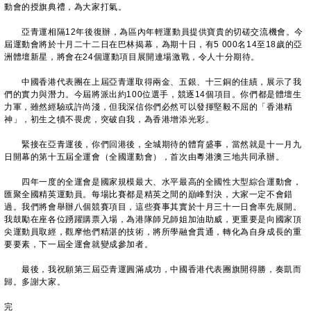
動會的授旗典禮，為大家打氣。
亞青運相隔12年後復辦，為區內年輕運動員提供寶貴的切磋交流機會。今
屆運動會將於十月二十二日在巴林揭幕，為期十日，有5 000名14至18歲的亞
洲體壇新星，將會在24個運動項目展開連場激戰，令人十分期待。
中國香港代表團在上屆亞青運取得兩金、五銀、十三銅的佳績，展示了我
們的實力與潛力。今屆將派出約100位選手，競逐14個項目。你們都是體壇生
力軍，雖然經驗或許尚淺，但我深信你們必然可以發揮堅毅不屈的「香港精
神」，初生之犢不畏虎，突破自我，為香港增添光彩。
緊接在亞青運後，你們回港後，全城期待的體育盛事，當然就是十一月九
日開幕的第十五屆全運會（全國運動會），首次由粵港澳三地共同承辦。
四年一度的全運會是國家規模最大、水平最高的全國性大型綜合運動會，
匯聚全國精英運動員。每場比賽都是精英之間的巔峰對決，大家一定不會錯
過。我們將會舉辦八個競賽項目，這些賽事其實於十月三十一日會率先展開。
我鼓勵在座各位踴躍購票入場，為港隊師兄師姐加油助威，更重要是向國家頂
尖運動員取經，觀摩他們精湛的技術，將所學融會貫通，轉化為自身成長的重
要要素，下一屆全運會就變成參加者。
最後，我祝願第三屆亞青運圓滿成功，中國香港代表團旗開得勝，奏凱而
歸。多謝大家。
完