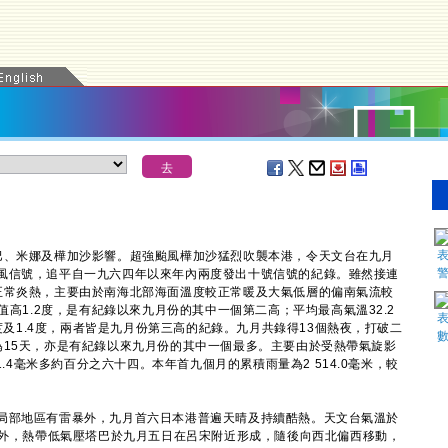
、米娜及樺加沙影響。超強颱風樺加沙猛烈吹襲本港，令天文台在九月
風信號，追平自一九六四年以來年內兩度發出十號信號的紀錄。雖然接連
正常炎熱，主要由於南海北部海面溫度較正常暖及大氣低層的偏南氣流較
值高1.2度，是有紀錄以來九月份的其中一個第二高；平均最高氣溫32.2
7度及1.4度，兩者皆是九月份第三高的紀錄。九月共錄得13個熱夜，打破二
為15天，亦是有紀錄以來九月份的其中一個最多。主要由於受熱帶氣旋影
1.4毫米多約百分之六十四。本年首九個月的累積雨量為2 514.0毫米，較
部地區有雷暴外，九月首六日本港普遍天晴及持續酷熱。天文台氣溫於
此外，熱帶低氣壓塔巴於九月五日在呂宋附近形成，隨後向西北偏西移動，