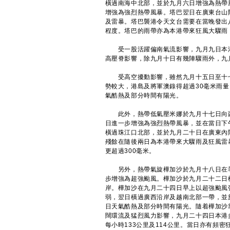
橫過南海中北部，並於九月六日增強為熱帶
增強為強烈熱帶風暴。塔巴翌日在廣東台山
及雷暴。塔巴襲港令天文台需要在當晚發出
程度。塔巴的雨帶亦為本港帶來狂風大驟雨
受一股活躍偏南氣流影響，九月九日本港
高壓脊影響，除九月十日有幾陣驟雨外，九
受高空擾動影響，雖然九月十五日至十七
勢較大，港島及將軍澳錄得超過30毫米雨
氣酷熱及部分時間有陽光。
此外，熱帶低氣壓米娜於九月十七日向西
日進一步增強為強烈熱帶風暴，並在當日下
橫過珠江口北部，並於九月二十日在廣東內
殘餘在隨後兩日為本港帶來大驟雨及狂風雷
更超過300毫米。
另外，熱帶氣旋樺加沙於九月十八日在菲
步增強為超強颱風。樺加沙於九月二十二日
岸。樺加沙在九月二十四日早上以超強颱風
弱，翌日橫過廣西沿岸及越南北部一帶，並
日天氣酷熱及部分時間有陽光。隨着樺加沙
闊環流及猛烈風力影響，九月二十四日本港
每小時133公里及114公里。當日亦有頻