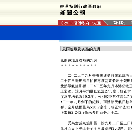
風雨連場及炎熱的九月
＊
＊
＊
＊
＊
＊
＊
＊
＊
＊
二○二五年九月香港接連受熱帶氣旋塔巴
二十四日繼颱風韋帕後再度需要發出十號颶
受熱帶氣旋影響，二○二五年九月本港仍較
正常強。該月平均最低氣溫27.3度，較正常
度及平均氣溫29.3度，分別較正常值高1.
○二一年九月創下的紀錄。而酷熱天氣日數
響，全月總雨量為528.7毫米，較正常值32
正常值2 242.8毫米多約百分之十二。
受高空反氣旋影響，除九月二日至三日局
九月五日下午上升至全月最高的35.3度。