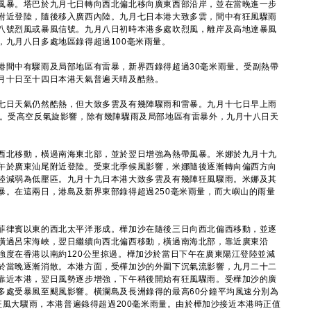
風暴。塔巴於九月七日轉向西北偏北移向廣東西部沿岸，並在當晚進一步
附近登陸，隨後移入廣西內陸。九月七日本港大致多雲，間中有狂風驟雨
八號烈風或暴風信號。九月八日初時本港多處吹烈風，離岸及高地達暴風
，九月八日多處地區錄得超過100毫米雨量。
間中有驟雨及局部地區有雷暴，新界西錄得超過30毫米雨量。受副熱帶
月十日至十四日本港天氣普遍天晴及酷熱。
日天氣仍然酷熱，但大致多雲及有幾陣驟雨和雷暴。九月十七日早上雨
量。受高空反氣旋影響，除有幾陣驟雨及局部地區有雷暴外，九月十八日天
北移動，橫過南海東北部，並於翌日增強為熱帶風暴。米娜於九月十九
午於廣東汕尾附近登陸。受東北季候風影響，米娜隨後逐漸轉向偏西方向
陸減弱為低壓區。九月十九日本港大致多雲及有幾陣狂風驟雨。米娜及其
暴。在這兩日，港島及新界東部錄得超過250毫米雨量，而大嶼山的雨量
律賓以東的西北太平洋形成。樺加沙在隨後三日向西北偏西移動，並逐
橫過呂宋海峽，翌日繼續向西北偏西移動，橫過南海北部，靠近廣東沿
強度在香港以南約120公里掠過。樺加沙於當日下午在廣東陽江登陸並減
於當晚逐漸消散。本港方面，受樺加沙的外圍下沉氣流影響，九月二十二
靠近本港，翌日風勢逐步增強，下午稍後開始有狂風驟雨。受樺加沙的廣
多處受暴風至颶風影響。橫瀾島及長洲錄得的最高60分鐘平均風速分別為
密狂風大驟雨，本港普遍錄得超過200毫米雨量。由於樺加沙接近本港時正值