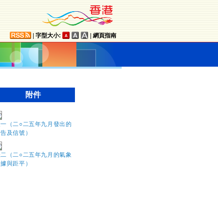
|
字型大小:
|
網頁指南
附件
表一（二○二五年九月發出的
警告及信號）
表二（二○二五年九月的氣象
數據與距平）