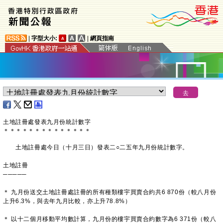
|
字型大小:
|
網頁指南
土地註冊處發表九月份統計數字
＊
＊
＊
＊
＊
＊
＊
＊
＊
＊
＊
＊
＊
＊
土地註冊處今日（十月三日）發表二○二五年九月份統計數字。
土地註冊
─────
＊ 九月份送交土地註冊處註冊的所有種類樓宇買賣合約共6 870份（較八月份
上升6.3%，與去年九月比較，亦上升78.8%）
＊ 以十二個月移動平均數計算，九月份的樓宇買賣合約數字為6 371份（較八