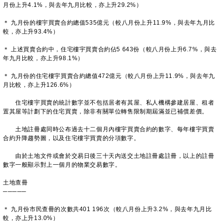
月份上升4.1%，與去年九月比較，亦上升29.2%）
＊ 九月份的樓宇買賣合約總值535億元（較八月份上升11.9%，與去年九月比
較，亦上升93.4%）
＊ 上述買賣合約中，住宅樓宇買賣合約佔5 643份（較八月份上升6.7%，與去
年九月比較，亦上升98.1%）
＊ 九月份的住宅樓宇買賣合約總值472億元（較八月份上升11.9%，與去年九
月比較，亦上升126.6%）
住宅樓宇買賣的統計數字並不包括居者有其屋、私人機構參建居屋、租者
置其屋等計劃下的住宅買賣，除非有關單位轉售限制期屆滿並已補償差價。
土地註冊處同時公布過去十二個月內樓宇買賣合約的數字、每年樓宇買賣
合約升降趨勢圖，以及住宅樓宇買賣的分項數字。
由於土地文件或會於交易日後三十天內送交土地註冊處註冊，以上的註冊
數字一般顯示對上一個月的物業交易數字。
土地查冊
─────
＊ 九月份市民查冊的次數共401 196次（較八月份上升3.2%，與去年九月比
較，亦上升13.0%）