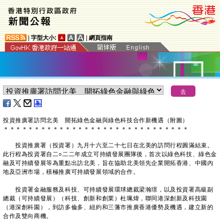
|
字型大小:
|
網頁指南
投資推廣署訪問北美 開拓綠色金融與綠色科技合作新機遇（附圖）
＊
＊
＊
＊
＊
＊
＊
＊
＊
＊
＊
＊
＊
＊
＊
＊
＊
＊
＊
＊
＊
＊
＊
＊
＊
＊
＊
＊
＊
＊
投資推廣署（投資署）九月十六至二十七日在北美的訪問行程圓滿結束。
此行程為投資署自二○二二年成立可持續發展團隊後，首次以綠色科技、綠色金
融及可持續發展等為重點出訪北美，旨在協助北美領先企業開拓香港、中國內
地及亞洲市場，積極推廣可持續發展領域的合作。
投資署金融服務及科技、可持續發展環球總裁梁瀚璟，以及投資署高級副
總裁（可持續發展）（科技、創新和創業）杜珮煒，聯同港深創新及科技園
（港深創科園），到訪多倫多、紐約和三藩市推廣香港優勢及機遇，建立新的
合作及雙向商機。