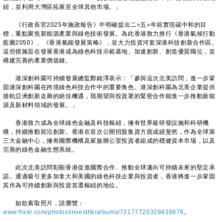
紐，並利用大灣區拓展至全球其他市場。」
《行政長官2025年施政報告》中明確提出二○五○年前實現碳中和的目
標，重點聚焦新能源產業與綠色技術發展。為此香港致力推行《香港氣候行動
藍圖2050》、《香港氫能發展策略》，並大力投資河套深港科技創新合作區。
這些措施旨在發展香港成為綠色科技示範基地、加速創新、創造優質職位，並
構建完善的產業價值鏈。
港深創科園可持續發展總監鄭銘澤表示：「參與這次北美訪問，進一步鞏
固港深創科園在跨境綠色科技合作中的重要角色。港深創科園為北美企業提供
接軌亞洲創新走廊的絕佳機遇，我期望與投資署的緊密合作能進一步推動新能
源及新材料領域的發展。」
香港致力成為全球綠色金融及科技樞紐，擁有世界級研發設施和科研機
構，持續推動前沿創新。香港在首次公開招股集資方面成績斐然，作為全球第
三大金融中心，擁有國際機構及家族辦公室投資者組成的穩健資本市場，以及
完善的綠色金融生態系統。
此次北美訪問彰顯香港促進國際合作、推動全球邁向可持續未來的堅定承
諾。通過吸引更多加拿大和美國的綠色科技企業與投資者，香港將進一步鞏固
其作為可持續創新與投資首選樞紐的地位。
如欲索取照片，請瀏覽：
www.flickr.com/photos/investhk/albums/72177720329436678
。