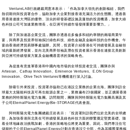
VentureLAB行政總裁周憲本表示：「作為加拿大領先的創新樞紐，我們
熱切期待與投資署合作，協助加拿大企業對接香港充滿活力的生態圈。透過善
用香港連接大灣區的優勢、頂尖的研發基礎設施及蓬勃的投資機遇，加拿大綠
色科技公司可加速業務增長，在亞洲可持續市場發揮重要影響力。」
除了與加速器企業交流，團隊亦透過在多倫多和紐約舉辦的兩場商業午
宴，與商界及投資界領袖探討綠色科技、綠色金融及金融科技的合作機會。午
宴由香港經濟貿易辦事處協辦。其間，投資署介紹香港在可持續發展及金融領
域的最新經濟發展，並向北美商界領袖及潛在投資者展示香港在連接北美創新
與亞洲可持續發展方案及金融機遇需求的策略角色。
為促進有意進軍香港和中國內地市場的全球投資者交流，團隊亦與
Artesian、Cathay Innovation、Eminence Ventures、E.ON Group
Innovation、Olive Tech Ventures等機構進行深入討論。
除吸引外來投資，投資署亦協助已在港設立業務的企業出海。團隊到訪全
球最大太陽能科技及可再生能源企業之一，業務遍布23個國家，並正擴展香港
業務的阿特斯陽光電力集團。訪問期間，團隊與阿特斯陽光電力集團高層及其
子公司EternalPlanet Energy和e-STORAGE代表會面。
阿特斯陽光電力集團總裁庄岩表示：「投資署到訪我們位於北美的全球總
部，為加強香港與北美在可持續發展及綠色科技方面的聯繫奠定堅實基礎。隨
着全球地緣政治挑戰加劇，香港的策略地位將更為重要。因此，我們專注住宅
儲能的子公司EternalPlanet Energy計劃在香港設立分部，作為其國際業務樞