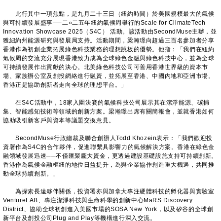
此行其中一項焦點，是九月二十三日（紐約時間）於美國規模最大的氣候
與可持續發展盛事──二○二五年紐約氣候周舉行的Scale for ClimateTech
Innovation Showcase 2025（S4C） 活動。該活動由SecondMuse主辦，並
獲紐約州能源研究與發展局支持。活動期間，梁瀚璟向超過三百名參加者分享
香港作為初創企業拓展綠色科技業務的理想跳板的優勢。他指：「我們在紐約
氣候周的交流充分展現香港致力成為全球綠色金融與綠色科技中心，並為全球
可持續發展作出貢獻的決心。北美綠色科技公司可善用香港世界級的資本市
場、家族辦公室及創投網絡進行融資，並拓展至香港、中國內地和亞洲市場。
香港正是協助創新者走向全球的理想平台。」
在S4C活動中，18家入圍決賽的氣候科技公司展示其在潔淨能源、碳捕
集、智能感知技術等領域的創新方案。梁瀚璟出席有關簡報會，並就香港如何
協助吸引新客戶與資本等議題交換意見。
SecondMuse行政總裁及聯合創辦人Todd Khozein表示：「我們歡迎投
資署作為S4C的合作夥伴，促進聯繫具影響力的氣候解決方案。香港在綠色金
融領域發展迅速──不僅匯聚龐大資金，更透過建設基礎設施支持可持續創新。
香港作為氣候金融樞紐的地位日益提升，為與企業協作創造重大機遇，共同推
動全球持續創新。」
為探索長遠夥伴關係，投資署亦與加拿大專注硬體科技的孵化器與實驗室
VentureLAB、專注潔淨科技與生命科學的創新中心MaRS Discovery
District、協助全球初創進入美國市場的SOSA New York，以及矽谷的全球創
新平台及創投公司Plug and Play等機構進行深入交流。