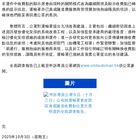
非運作中收費點的顯示屏會由現時的關閉模式改為繼續開啓及顯示收費點已轉
換的提示信息。運輸署亦已責成隧道費服務商管理層加強熱線職員的培訓，以
確保他們能妥善回應公眾的查詢。
整體而言，公署對運輸署提出九項改善建議，主要包括：繼續密切跟進上
述資訊發放優化安排的系統改善工程，以及加強監督承建商的處理進度；適時
檢討優化安排措施的成效和運作；進一步研究如何更有效向公眾傳遞轉換收費
點信息的途徑；考慮與其他政府部門（如機電工程署）作緊密聯繫；加強監察
「易通行」服務熱線的服務商表現，以及於工作指引明確訂明有關轉換收費點
的安排措施，讓職員有所依從。運輸署已接納及落實公署提出的各項建議。
全面調查報告已上載至申訴專員公署網頁
www.ombudsman.hk
供公眾參
閱。
圖片
完
2025年10月3日（星期五）