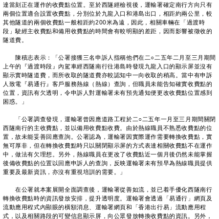
達當刻正在運作的收費點位置。至於西隧經檢視後，運輸署確定南行方向只有
兩個位置適合設置收費點，分別位於九龍入口和港島出口，相距約兩公里，較
其他隧道的兩個收費點一般相距約200米為遠，因此，相關車輛在「過渡時
段」駛經主收費點和備用收費點的時間會有較明顯的差距，因而影響被徵收的
隧道費。
陳積志表示：「公署接獲三名申訴人指稱他們在二○二五年二月至三月期間
上午的『過渡時段』內駕車經西隧南行往港島時發現九龍入口的顯示屏並沒有
顯示實時隧道費，而所收取的隧道費亦較認知中一向收取的稍高。當中有申訴
人致電『易通行』客戶服務熱線（熱線）查詢，但職員未能告知確實收費點的
位置，資訊有欠透明，令申訴人對運輸署未有預先通知便更改收費點位置感到
困惑。」
「公署調查發現，運輸署曾因應道路工程於二○二五年一月至三月期間關閉
西隧南行的主收費點，並以備用收費點收費。由於熱線職員不熟悉收費點的位
置，故未能妥善回應查詢。公署認為，運輸署因實際運作需要轉換收費點，實
無可厚非，但在轉換收費點時只以關閉顯示屏的方式表達相關收費點不在運作
中，做法有欠理想。另外，熱線職員在更改了收費點近一個月後仍然未能掌握
後備收費點的位置以回應申訴人的查詢，反映運輸署未有預早為熱線職員提供
重要及最新資訊，亦沒有重視培訓的需要。」
在公署就本案展開全面調查後，運輸署從善如流，並已着手優化西隧南行
轉換收費點時的資訊發放安排，提升透明度。運輸署會透過「易通行」網頁及
流動應用程式內顯眼的橫額消息、運輸署網頁和「香港出行易」流動應用程
式，以及相關路段的可變信息顯示屏，向公眾發放轉換收費點的資訊。另外，