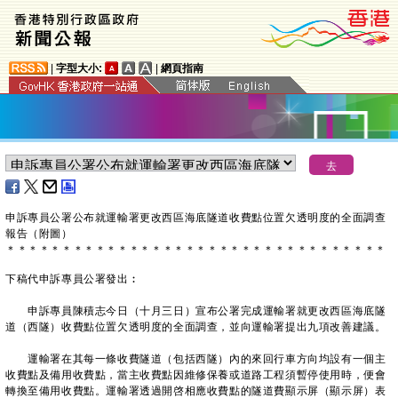
|
字型大小:
|
網頁指南
申訴專員公署公布就運輸署更改西區海底隧道收費點位置欠透明度的全面調查
報告（附圖）
＊
＊
＊
＊
＊
＊
＊
＊
＊
＊
＊
＊
＊
＊
＊
＊
＊
＊
＊
＊
＊
＊
＊
＊
＊
＊
＊
＊
＊
＊
＊
＊
＊
＊
下稿代申訴專員公署發出︰
申訴專員陳積志今日（十月三日）宣布公署完成運輸署就更改西區海底隧
道（西隧）收費點位置欠透明度的全面調查，並向運輸署提出九項改善建議。
運輸署在其每一條收費隧道（包括西隧）內的來回行車方向均設有一個主
收費點及備用收費點，當主收費點因維修保養或道路工程須暫停使用時，便會
轉換至備用收費點。運輸署透過開啓相應收費點的隧道費顯示屏（顯示屏）表