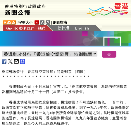
|
字型大小:
|
網頁指南
香港郵政發行「香港航空業發展」特別郵票 （附圖）
＊
＊
＊
＊
＊
＊
＊
＊
＊
＊
＊
＊
＊
＊
＊
＊
＊
＊
＊
＊
＊
＊
＊
＊
​香港郵政今日（十月三日）宣布，以「香港航空業發展」為題的特別郵票
及相關郵品將於十月二十一日（星期二）推出發售。
香港成功發展為國際航空樞紐，機場擔當了不可或缺的角色。一百年前，
啟德首次有正式飛行記錄，隨後發展成為機場。到了一九六○年代，啟德機場客
運大樓落成啟用，並於一九九○年代躋身全球最繁忙機場之列，當時機場僅以單
跑道運作。為了長遠發展，香港國際機場於一九九八年遷往赤鱲角，並逐漸發
展至雙跑道，以至今天的三跑道系統運作。