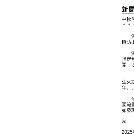
中秋
＊
＊
漁農
慎防
漁護
指定
開，
「根
生火
年。
發言
園範
如發
完
202