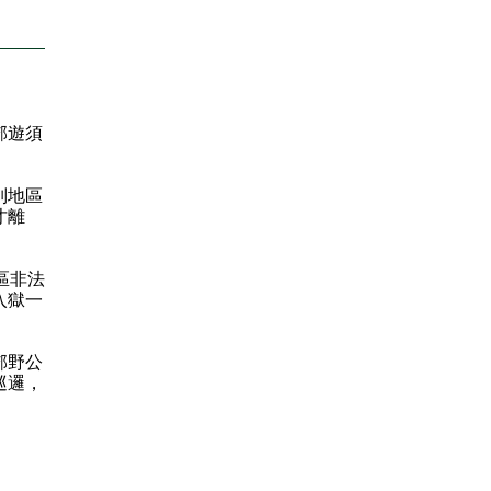
郊遊須
別地區
才離
區非法
入獄一
郊野公
巡邏，