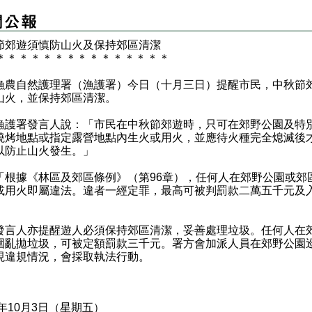
節郊遊須慎防山火及保持郊區清潔
＊
＊
＊
＊
＊
＊
＊
＊
＊
＊
＊
＊
＊
＊
＊
自然護理署（漁護署）今日（十月三日）提醒市民，中秋節
山火，並保持郊區清潔。
署發言人說：「市民在中秋節郊遊時，只可在郊野公園及特
燒烤地點或指定露營地點內生火或用火，並應待火種完全熄滅後
以防止山火發生。」
據《林區及郊區條例》（第96章），任何人在郊野公園或郊
或用火即屬違法。違者一經定罪，最高可被判罰款二萬五千元及
」
人亦提醒遊人必須保持郊區清潔，妥善處理垃圾。任何人在
圍亂拋垃圾，可被定額罰款三千元。署方會加派人員在郊野公園
現違規情況，會採取執法行動。
5年10月3日（星期五）