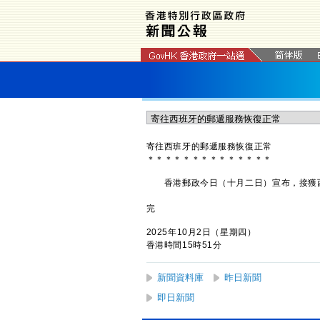
寄往西班牙的郵遞服務恢復正常
＊
＊
＊
＊
＊
＊
＊
＊
＊
＊
＊
＊
＊
＊
​香港郵政今日（十月二日）宣布，接獲
完
2025年10月2日（星期四）
香港時間15時51分
新聞資料庫
昨日新聞
即日新聞