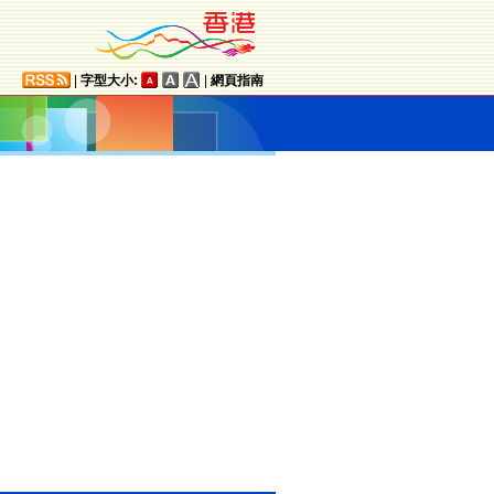
|
字型大小:
|
網頁指南