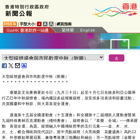
|
字型大小:
|
網頁指南
大型綵燈盛會與市民歡度中秋（附圖）
＊
＊
＊
＊
＊
＊
＊
＊
＊
＊
＊
＊
＊
＊
＊
＊
＊
康樂及文化事務署於今日（九月三十日）起至十月七日在維多利亞公園舉
行乙巳年中秋綵燈會，場內擺設多組璀璨綵燈，並安排多項表演和節慶活動，
共賀國慶和中秋節，與大眾喜迎全運會。
適逢第十五屆全國運動會（十五運會）和全國第十二屆殘疾人運動會暨第
九屆特殊奧林匹克運動會（殘特奧會），綵燈會以「『喜樂．全城』──傳承躍
動 喜迎全運」為題。綵燈融入中國傳統哲學的五行元素——金、木、水、
火、土，糅合傳統與現代設計。當中亮點綵燈《火亮殊榮 花慶盛典》高約12
米、外形猶如華麗冠冕，象徵粵港澳三地團結和融合；另一亮點綵燈《金耀全