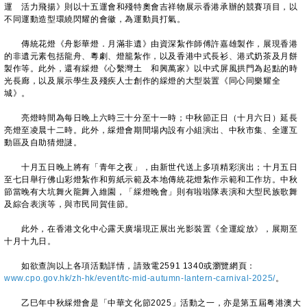
運 活力飛揚》則以十五運會和殘特奧會吉祥物展示香港承辦的競賽項目，以
不同運動造型環繞閃耀的會徽，為運動員打氣。
傳統花燈《舟影華燈．月滿非遺》由資深紮作師傅許嘉雄製作，展現香港
的非遺元素包括龍舟、粵劇、燈籠紮作，以及香港中式長衫、港式奶茶及月餅
製作等。此外，還有綵燈《心繫灣土 和興萬家》以中式屏風拱門為起點的時
光長廊，以及展示學生及殘疾人士創作的綵燈的大型裝置《同心同樂耀全
城》。
亮燈時間為每日晚上六時三十分至十一時；中秋節正日（十月六日）延長
亮燈至凌晨十二時。此外，綵燈會期間場內設有小組演出、中秋市集、全運互
動區及自助猜燈謎。
十月五日晚上將有「青年之夜」，由新世代送上多項精彩演出；十月五日
至七日舉行佛山彩燈紮作和剪紙示範及本地傳統花燈紮作示範和工作坊。中秋
節當晚有大坑舞火龍舞入維園，「綵燈晚會」則有啦啦隊表演和大型民族歌舞
及綜合表演等，與市民同賀佳節。
此外，在香港文化中心露天廣場現正展出光影裝置《全運綻放》，展期至
十月十九日。
如欲查詢以上各項活動詳情，請致電2591 1340或瀏覽網頁：
www.cpo.gov.hk/zh-hk/event/tc-mid-autumn-lantern-carnival-2025/
。
乙巳年中秋綵燈會是「中華文化節2025」活動之一，亦是第五屆粤港澳大