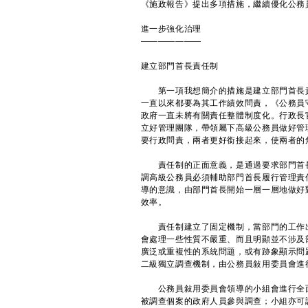
《施政報告》提出多項措施，繼續優化公務
進一步強化治理
———————
建立部門首長責任制
第一項我想簡介的措施是建立部門首長責
一直以來都要為其工作績效問責，《公務員
政府一直未將有關責任整體制度化。行政長
立好管理團隊，帶領屬下高級公務員做好管
要行政問責，兩者更好銜接起來，使兩者的
責任制的正面意義，是通過要求部門首長
調高級公務員必須輔助部門首長履行管理責
導的意識，由部門首長開始一層一層地做好
效率。
責任制建立了固定機制，當部門的工作出
會處理一些性質不嚴重、而且明顯並不涉及
廣泛或重複性的系統問題，或有跡象顯示問
二級獨立調查機制，由公務員敍用委員會進
公務員敍用委員會領導的小組會進行全面
被調查個案的政府人員參與調查；小組亦可