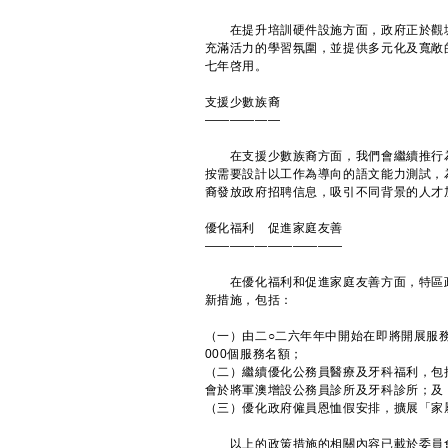
在提升培訓硬件設施方面，政府正於觀塘
充滿活力的學習氛圍，並提供多元化及寬敞
七年啓用。
支援少數族裔
——————
在支援少數族裔方面，我們會繼續推行為
按需要設計以工作為導向的語文能力測試，
裔發放政府招聘信息，吸引不同背景的人才
優化福利 促進家庭友善
———————————
在優化福利和促進家庭友善方面，特區政
新措施，包括：
（一）由二○二六年年中開始在即將開展服
000個服務名額；
（二）繼續優化公務員醫療及牙科福利，包括
會於將軍澳增設公務員診所及牙科診所；及
（三）優化政府僱員恩恤假安排，擴展「家
以上的政策措施的相關內容已載於委員會