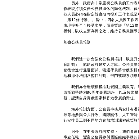
另外，政府亦非常重視公務員的工作表現管
作表現持續欠佳公務員退休的簡化機制。截
些人員必須在指定觀察期內提升工作表現至
「第12條行動」。當中，四名人員因工作
表現提升至可接受水平，而獲暫緩「第12
機制，以收去蕪存菁之效，維持公務員團隊
加強公務員培訓
———————
我們進一步會強化公務員培訓，以提升公
育計劃」，協助政府建立人才庫。公務員學
稍後會進行遴選面試。獲選學員將會獲安排
地和海外培訓及暫駐計劃。部門或職系領導
我們亦會繼續積極推動愛國主義教育。學
西斯戰爭勝利80周年專題講座，以及恆常
觀，認清自身貢獻國家和香港發展的責任。
海外培訓方面，公務員事務局安排有潛質
坡等地參與公共行政、國際關係、人工智能
行安排員工到不同地方參加培訓課程或暫駐
另外，在中央政府的支持下，我們會選拔
事處任職，豐富公務員參與國際組織事務的