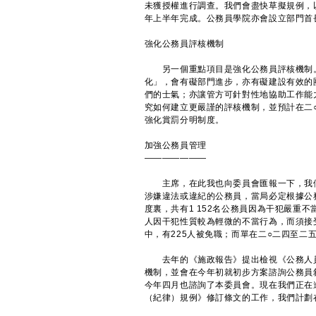
未獲授權進行調查。我們會盡快草擬規例，
年上半年完成。公務員學院亦會設立部門首
強化公務員評核機制
另一個重點項目是強化公務員評核機制。
化」，會有礙部門進步，亦有礙建設有效的
們的士氣；亦讓管方可針對性地協助工作能
究如何建立更嚴謹的評核機制，並預計在二
強化賞罰分明制度。
加強公務員管理
———————
主席，在此我也向委員會匯報一下，我們
涉嫌違法或違紀的公務員，當局必定根據公
度裏，共有1 152名公務員因為干犯嚴重不
人因干犯性質較為輕微的不當行為，而須接
中，有225人被免職；而單在二○二四至二
去年的《施政報告》提出檢視《公務人員
機制，並會在今年初就初步方案諮詢公務員
今年四月也諮詢了本委員會。現在我們正在
（紀律）規例》修訂條文的工作，我們計劃