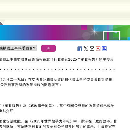
構員工事務委員會政策簡報會就《行政長官2025年施政報告》開場發言
＊
＊
＊
＊
＊
＊
＊
＊
＊
＊
＊
＊
＊
＊
＊
＊
＊
＊
＊
＊
＊
＊
＊
＊
＊
＊
＊
＊
＊
＊
＊
＊
九月二十九日）在立法會公務員及資助機構員工事務委員會政策簡報
關公務員事務局的政策措施的開場發言：
《施政報告》及《施政報告附篇》，當中有關公務員的政策措施已載於
重點介紹。
管治效能。在《2025年世界競爭力年報》中，香港在「政府效率」排
秀的隊伍，亦反映本屆政府的改革和公務員共同努力的成果。行政長官在