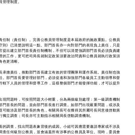
員管理制度。
任制（責任制）。完善公務員管理制度是本屆政府的施政重點。公務員
守則》已清楚說明這一點。部門首長亦一向對部門的表現負上責任，只是
官提出建立部門首長責任制機制，不但可以清楚強調部門首長必須負責建
理的工作，更可把司局長就制定政策須要政治問責和公務員就執行政策須
角色更清晰。
承擔責任，推動部門首長建立有效的管理團隊和運作系統。責任制也強
任。部門首長要管理好部門，必須促進和加強部門各級員工主動領導和督
對轄下人員的管理和督導工作，這樣整個部門才能發揮功能，才可以提升
現問題時，可按照問題大小輕重，分為兩個級別處理：第一級調查機制
部門首長的問題，並由部門首長進行調查。如部門出現嚴重問題，或涉及
題可能涉及部門首長的角色，有關局長可在獲得其所屬司長同意後啓動第
行獨立調查；司長亦可主動指示相關局長啓動調查機制。
的調查，找出問題表象背後的成因。小組可因應需要邀請專家或不涉及
調查任何級別公務員，並會涵蓋所有涉事的公務員及單位。現時，委員會