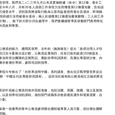
理。我們在二○二三年九月公布及實施根據《命令》第12條，着令工
至今年八月，共有20名人員因工作表現欠佳而獲發第12條通知書，告知該
可接受水平，否則當局將採取行動為公眾利益着想而着令其退休，即簡稱
表現持續欠佳而被着令退休；兩人於接獲第12條通知書後辭職；三人的工作
條行動」。餘下的大部分仍在處理中，我們會繼續督導及鼓勵部門善用簡化
的高效和專業。
務員的能力、擴闊其視野。去年的《施政報告》提出「政府治理人才培
院已在今夏推出這計劃，公務員反應熱烈，目前已收到超過150個提名，
參加與管治團隊的定期對話、重點領導培訓課程、高層次專題研討會、內
層亦會擔任導師，參與培訓與指導。
院今年推出了「向世界說明中國」系列講座、推出抗日戰爭暨世界反法
舉辦「中國近代史專題研習課程」。這些項目都有助公務員樹立正確的歷史
的中高級公務員到海外院校進修，包括法國、英國、德國、瑞士及新加
，以及領導培訓的課程。個別部門或職系亦會因應其運作和發展需要，自
計劃。
新一批優秀的青年公務員參與聯合國初級專業人員方案，前往聯合國辦
經驗。