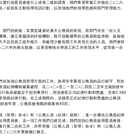
以實行由委員會進行上述第二級的調查，我們希望草擬工作能在二○二六
長／副首長主動領導培訓計劃，以加強他們的領導思維和部門管理能力。
部門的效能，其實是建基於廣大公務員的表現。若部門存在「好人文
團隊。建立更嚴謹的評核機制，既可鼓勵優秀的公務員精益求精、提振他
力不足的員工提升能力，和處理少數長期工作表現欠佳的人員。我們會研
○二六年內推出措施，以更清晰地分辨員工的工作表現水平，從而進一步
在加強公務員管理方面的工作。政府非常重視公務員的品行操守，對於
務員紀律機制嚴肅處理。在二○二○至二一至二○二四至二五年五個財政年
當行為或被裁定干犯刑事罪行，而須接受正式紀律行動和懲處；另有2 360
受簡易紀律行動。在上述期間內，須接受正式紀律行動和懲處的公務員
五財政年度，公務員被免職的個案有40宗。
（管理）命令》和《公務人員（紀律）規例》，進一步優化公務員紀律
敍用委員會。這一項工作我們已經完成，我們諮詢公務員敍用委員會後，
進行第二步的工作，亦即草擬《公務人員（管理）命令》和《公務人員
在二○二六年實施修訂條文。