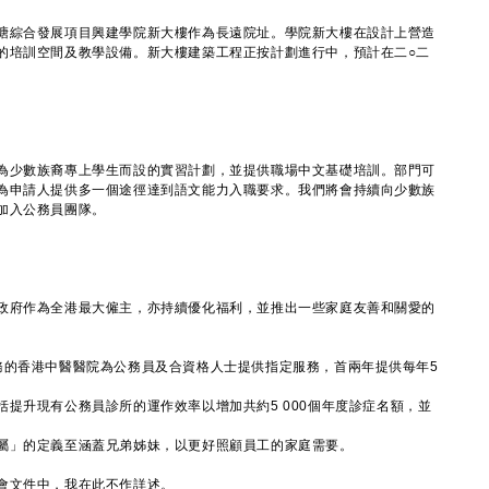
綜合發展項目興建學院新大樓作為長遠院址。學院新大樓在設計上營造
的培訓空間及教學設備。新大樓建築工程正按計劃進行中，預計在二○二
少數族裔專上學生而設的實習計劃，並提供職場中文基礎培訓。部門可
為申請人提供多一個途徑達到語文能力入職要求。我們將會持續向少數族
加入公務員團隊。
府作為全港最大僱主，亦持續優化福利，並推出一些家庭友善和關愛的
務的香港中醫醫院為公務員及合資格人士提供指定服務，首兩年提供每年5
提升現有公務員診所的運作效率以增加共約5 000個年度診症名額，並
屬」的定義至涵蓋兄弟姊妹，以更好照顧員工的家庭需要。
文件中，我在此不作詳述。