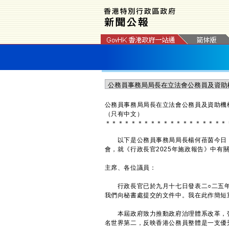
公務員事務局局長在立法會公務員及資助機
（只有中文）
＊
＊
＊
＊
＊
＊
＊
＊
＊
＊
＊
＊
＊
＊
＊
＊
＊
＊
＊
以下是公務員事務局局長楊何蓓茵今日（
會，就《行政長官2025年施政報告》中有
主席、各位議員：
行政長官已於九月十七日發表二○二五年
我們向秘書處提交的文件中。我在此作簡短
本屆政府致力推動政府治理體系改革，強化
名世界第二，反映香港公務員整體是一支優