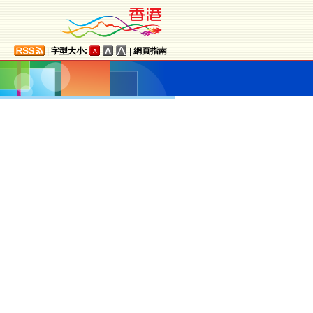
|
字型大小:
|
網頁指南