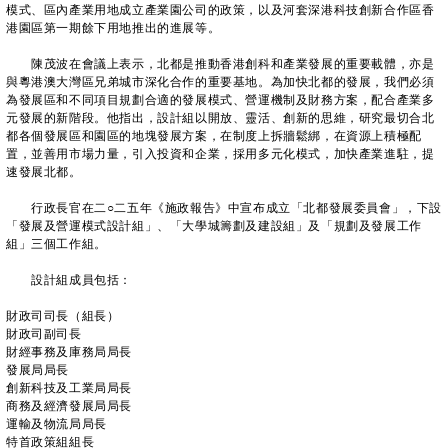
模式、區內產業用地成立產業園公司的政策，以及河套深港科技創新合作區香
港園區第一期餘下用地推出的進展等。
陳茂波在會議上表示，北都是推動香港創科和產業發展的重要載體，亦是
與粵港澳大灣區兄弟城市深化合作的重要基地。為加快北都的發展，我們必須
為發展區和不同項目規劃合適的發展模式、營運機制及財務方案，配合產業多
元發展的新階段。他指出，設計組以開放、靈活、創新的思維，研究最切合北
都各個發展區和園區的地塊發展方案，在制度上拆牆鬆綁，在資源上積極配
置，並善用市場力量，引入投資和企業，採用多元化模式，加快產業進駐，提
速發展北都。
行政長官在二○二五年《施政報告》中宣布成立「北都發展委員會」，下設
「發展及營運模式設計組」、「大學城籌劃及建設組」及「規劃及發展工作
組」三個工作組。
設計組成員包括：
財政司司長（組長）
財政司副司長
財經事務及庫務局局長
發展局局長
創新科技及工業局局長
商務及經濟發展局局長
運輸及物流局局長
特首政策組組長