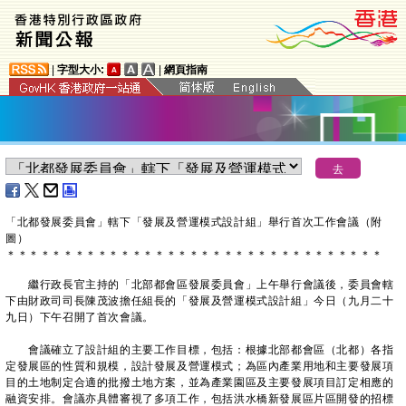
|
字型大小:
|
網頁指南
​「北都發展委員會」轄下「發展及營運模式設計組」舉行首次工作會議（附
圖）
＊
＊
＊
＊
＊
＊
＊
＊
＊
＊
＊
＊
＊
＊
＊
＊
＊
＊
＊
＊
＊
＊
＊
＊
＊
＊
＊
＊
＊
＊
＊
＊
＊
繼行政長官主持的「北部都會區發展委員會」上午舉行會議後，委員會轄
下由財政司司長陳茂波擔任組長的「發展及營運模式設計組」今日（九月二十
九日）下午召開了首次會議。
會議確立了設計組的主要工作目標，包括：根據北部都會區（北都）各指
定發展區的性質和規模，設計發展及營運模式；為區內產業用地和主要發展項
目的土地制定合適的批撥土地方案，並為產業園區及主要發展項目訂定相應的
融資安排。會議亦具體審視了多項工作，包括洪水橋新發展區片區開發的招標