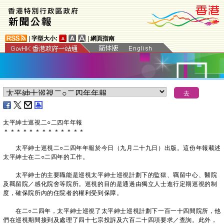
|
字型大小:
|
網頁指南
太平紳士巡視二○二四年年報
＊
＊
＊
＊
＊
＊
＊
＊
＊
＊
＊
＊
＊
太平紳士巡視二○二四年年報於今日（九月二十九日）出版。這份年報載述
太平紳士在二○二四年的工作。
​
太平紳士的主要職能是巡視太平紳士巡視計劃下的監獄、羈留中心、醫院
及羈留院／感化院舍等院所。巡視的目的是通過由獨立人士進行定期巡視的制
度，確保院所內的住院者的權利受到保障。
在二○二四年，太平紳士巡視了太平紳士巡視計劃下一百一十四間院所，他
們在巡視期間接到及處理了四十七宗投訴及六百二十四項要求／查詢。此外，