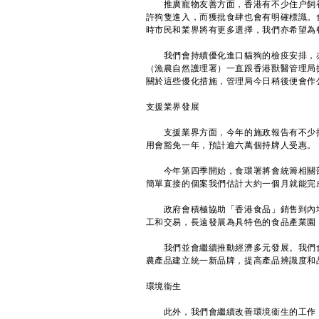
推廣寵物友善方面，香港有不少住户飼養
許狗隻進入，而獲批食肆也會有明確標識。
時市民和業界將有更多選擇，我們亦希望為
我們會持續優化進口貓狗的檢疫安排，亦
（漁農自然護理署）一直跟香港獸醫管理局
關於這些優化措施，管理局今日稍後便會作
支援業界發展
支援業界方面，今年的施政報告有不少措
用會豁免一年，預計逾六萬個持牌人受惠。
今年第四季開始，食環署將會統籌相關部
簡單直接的個案我們估計大約一個月就能完
政府會積極協助「香港食品」銷售到內地
工和交易，長遠發展為具特色的食品產業園
我們並會繼續推動經濟多元發展。我們會
農產品建立統一新品牌，提高產品辨識度和
環境衞生
此外，我們會繼續改善環境衞生的工作，