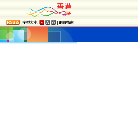
|
字型大小:
|
網頁指南