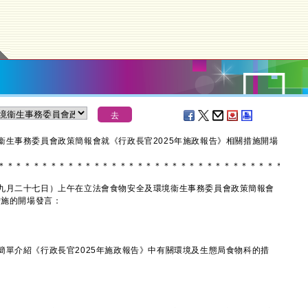
衞生事務委員會政策簡報會就《行政長官2025年施政報告》相關措施開場
＊
＊
＊
＊
＊
＊
＊
＊
＊
＊
＊
＊
＊
＊
＊
＊
＊
＊
＊
＊
＊
＊
＊
＊
＊
＊
＊
＊
＊
＊
＊
＊
＊
月二十七日）上午在立法會食物安全及環境衞生事務委員會政策簡報會
措施的開場發言：
介紹《行政長官2025年施政報告》中有關環境及生態局食物科的措