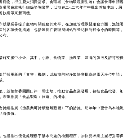
寵物，衍生龐大消費需求。食環署（食物環境衞生署）會讓食肆申請容
食環署會就執行細節諮詢業界，以期在二○二六年年中批出首輪申請，屆
餐飲業帶來新商機。
鼓勵業界提升寵物相關服務的水平。在加強管理獸醫服務方面，漁護署
探討各項優化措施，包括延長在管理局網站刊登紀律制裁命令的時間等，
公布。
施支援中小企。其中，小販、食物業、漁農業、酒牌的牌照及許可證費
門採用新的「會審」機制，以精簡的程序加快審批食肆露天座位申請；
成。
，並預留香園圍口岸一帶土地，推動食品產業發展，包括食品批發、加
，希望推廣「食品製造＋旅遊」的概念。
持續推展《漁農業可持續發展藍圖》下的措施。明年年中更會為本地漁
品牌價值。
包括推出優化處理樓宇滲水問題的檢測程序，加快要求業主履行妥善保