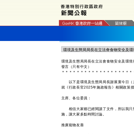
環境及生態局局長在立法會食物安全及環境
發言（只有中文）
＊
＊
＊
＊
＊
＊
＊
＊
＊
＊
＊
＊
＊
＊
＊
＊
＊
＊
＊
以下是環境及生態局局長謝展寰今日（九
就《行政長官2025年施政報告》相關政策
主席、各位委員：
相信大家都已經閱讀了文件，所以我只簡單
施，讓大家多點時間討論。
推廣寵物友善