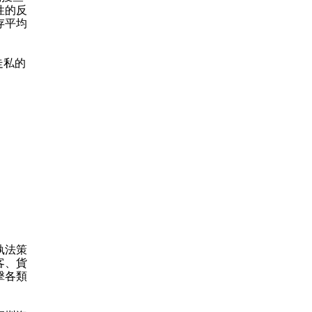
性的反
存平均
走私的
執法策
客、貨
擊各類