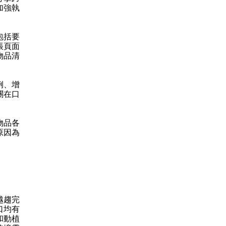
加強執
包括要
帳頁面
物品清
例、增
關在口
物品各
原因為
越趨完
口均有
和動植