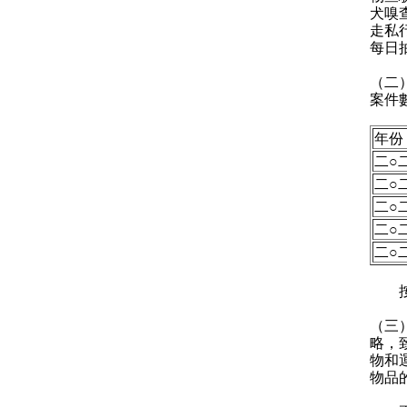
犬嗅
走私
每日
（二
案件
年份
二○
二○
二○
二○
二○
按檢
（三
略，
物和
物品