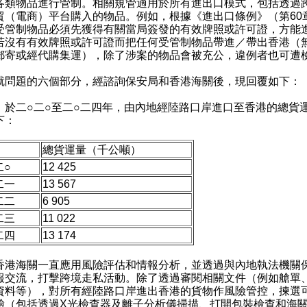
各類物品進行管制。相關規管適用於所有進出口模式，包括透過
貿（電商）平台購入的物品。例如，根據《進出口條例》（第60
受管制物品必須先獲得有關當局簽發的有效牌照或許可證，方能
若沒有有效牌照或許可證而把任何受管制物品帶進／帶出香港（
郵寄或經代購集運），除了涉案的物品會被充公，違例者也可遭
題的六個部分，經諮詢保安局和香港海關後，現回覆如下：
）於二○二○至二○二四年，由內地經陸路口岸進口至香港的總貨
下：
總貨運量（千公噸）
二○
12 425
二一
13 567
二二
6 905
二三
11 022
二四
13 174
海關一直應用風險評估和情報分析，並透過與內地執法機關
報交流，打擊跨境走私活動。除了透過審閱相關文件（例如艙單
資料等），對所有經陸路口岸進出香港的貨物作風險管控，揀選
驗（包括透過X光檢查器及離子分析儀掃描、打開包裝檢查和海