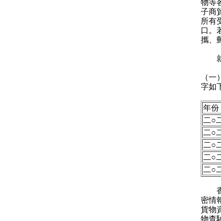
物等
子商
所有
口。
攜、
就問
（一
字如
年份
二○
二○
二○
二○
二○
香港
密情
貨物
物查