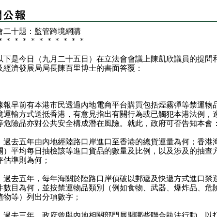
會二十題：監管跨境網購
＊
＊
＊
＊
＊
＊
＊
＊
＊
＊
＊
是今日（九月二十五日）在立法會會議上陳凱欣議員的提問
及經濟發展局局長陳百里博士的書面答覆：
：
早前有本港市民透過內地電商平台購買包括煙霧彈等禁運物
境運輸方式送抵香港，有意見指出有關行為或已觸犯本港法例，
等危險品亦對公共安全構成潛在風險。就此，政府可否告知本會
）過去五年由內地經陸路口岸進口至香港的總貨運量為何；香港
關）平均每日抽檢該等進口貨品的數量及比例，以及涉及的抽查
評估準則為何；
）過去五年，每年海關於陸路口岸偵破以郵遞及快遞方式進口禁
件數目為何，並按禁運物品類別（例如食物、武器、爆炸品、危
植物等）列出分項數字；
）過去三年，政府曾與內地相關部門展開哪些聯合執法行動，以