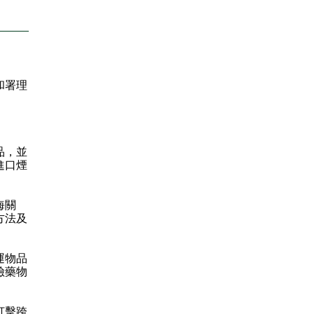
和署理
品，並
進口煙
：
海關
方法及
運物品
險藥物
打擊跨