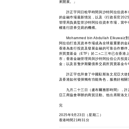
來開展。」
許正宇同日較早時間與沙特阿拉伯資本市場管理局主
的金融巿場最新情況，以及《行政長官20
管理局負責監管沙特阿拉伯資本市場，當中
權進行證券交易的機構。
Mohammed bin Abdullah E
阿拉伯打造其資本巿場成為全球最重要的金
香港為進行投資及發展金融的可靠合作夥伴
所買賣基金（ETF）於二○二三年已在香
市；香港金融管理局與沙特阿拉伯公共投資
金；以及首隻伊斯蘭債券交易所買賣基金今
許正宇也拜會了中國駐斯洛文尼亞大使館
及香港如何發揮獨有功能角色，服務好相關
九月二十三日（盧布爾雅那時間），許正
亞工商協會舉辦的商貿活動。他出席斯洛文
完
2025年9月23日（星期二）
香港時間21時31分