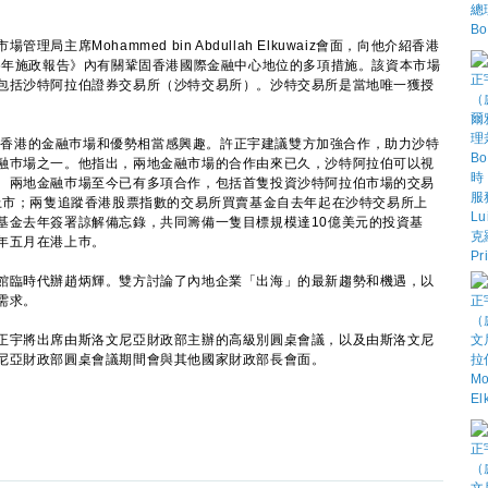
席Mohammed bin Abdullah Elkuwaiz會面，向他介紹香港
25年施政報告》內有關鞏固香港國際金融中心地位的多項措施。該資本市場
包括沙特阿拉伯證券交易所（沙特交易所）。沙特交易所是當地唯一獲授
lkuwaiz對香港的金融巿場和優勢相當感興趣。許正宇建議雙方加強合作，助力沙特
融巿場之一。他指出，兩地金融市場的合作由來已久，沙特阿拉伯可以視
。兩地金融巿場至今已有多項合作，包括首隻投資沙特阿拉伯市場的交易
港上市；兩隻追蹤香港股票指數的交易所買賣基金自去年起在沙特交易所上
基金去年簽署諒解備忘錄，共同籌備一隻目標規模達10億美元的投資基
年五月在港上巿。
臨時代辦趙炳輝。雙方討論了內地企業「出海」的最新趨勢和機遇，以
需求。
宇將出席由斯洛文尼亞財政部主辦的高級別圓桌會議，以及由斯洛文尼
尼亞財政部圓桌會議期間會與其他國家財政部長會面。