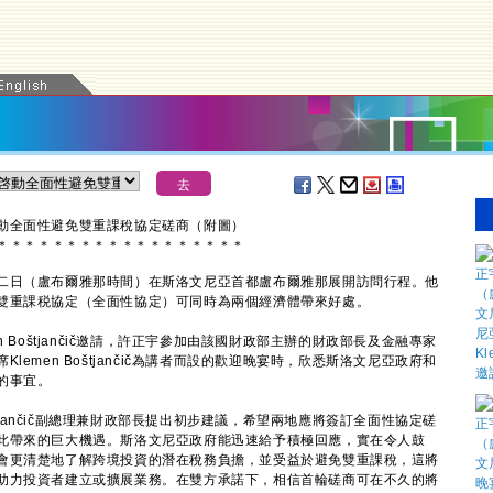
啓動全面性避免雙重課稅協定磋商（附圖）
＊
＊
＊
＊
＊
＊
＊
＊
＊
＊
＊
＊
＊
＊
＊
＊
＊
＊
二日（盧布爾雅那時間）在斯洛文尼亞首都盧布爾雅那展開訪問行程。他
雙重課税協定（全面性協定）可同時為兩個經濟體帶來好處。
Boštjančič邀請，許正宇參加由該國財政部主辦的財政部長及金融專家
emen Boštjančič為講者而設的歡迎晚宴時，欣悉斯洛文尼亞政府和
的事宜。
tjančič副總理兼財政部長提出初步建議，希望兩地應將簽訂全面性協定磋
此帶來的巨大機遇。斯洛文尼亞政府能迅速給予積極回應，實在令人鼓
會更清楚地了解跨境投資的潛在稅務負擔，並受益於避免雙重課稅，這將
助力投資者建立或擴展業務。在雙方承諾下，相信首輪磋商可在不久的將