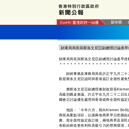
​財庫局局長與斯洛文尼亞副總理討論盡早
＊
＊
＊
＊
＊
＊
＊
＊
＊
＊
＊
＊
＊
＊
＊
＊
＊
＊
＊
​財經事務及庫務局局長許正宇九月二十
歡迎斯洛文尼亞認同與香港簽訂全面性避免
應斯洛文尼亞副總理兼財政部長Klemen 
高級別圓桌會議。許正宇在九月二十二日出席Kl
國會正討論優先處理與香港磋商全面性協定
他說：「今年六月，我向Klemen Boš
商視為重點項目，以讓兩地商界早日把握由
舞。當全面性協定簽訂後，兩地商界及居民
有助於締造更有利和具吸引力的營商環境，