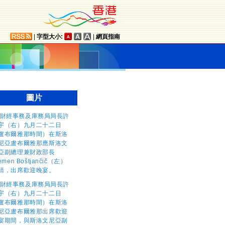
|
字型大小:
|
網頁指南
圖片