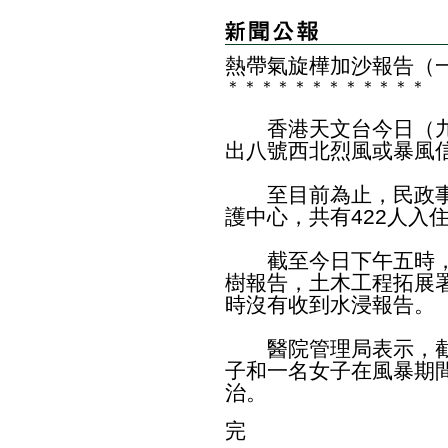
熱帶氣旋樺加沙報告（
＊
＊
＊
＊
＊
＊
＊
＊
＊
＊
＊
＊
香港天文台今日（九
出八號西北烈風或暴風
至目前為止，民政事務
護中心，共有422人入
截至今日下午五時，政
樹報告，土木工程拓展
時沒有收到水浸報告。
醫院管理局表示，截
子和一名女子在風暴期
治。
完