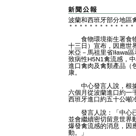
波蘭和西班牙部分地區
＊
＊
＊
＊
＊
＊
＊
＊
＊
＊
＊
＊
＊
食物環境衞生署食物
十三日）宣布，因應世
米亞－馬祖里省Iława區和
致病性H5N1禽流感，
進口禽肉及禽類產品（
康。
中心發言人說，根據
六個月從波蘭進口約一
西班牙進口約五十公噸
發言人說：「中心已
並會繼續密切留意世界
爆發禽流感的消息，因
動。」