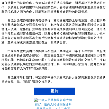
直保持緊密的法律合作，包括簽訂雙邊司法協助協定、開展基於互惠承諾的合
作，以及履行與跨國犯罪相關的國際公約。香港會繼續加強與東盟成員國在打
擊跨境犯罪方面的合作，以應對地區經濟和社會形勢的最新發展。
會議討論環節在開幕典禮後舉行，林定國在環節上發表演講，提出數字時
代打擊洗錢與腐敗犯罪需多管齊下，包括加強公眾教育與加重刑罰以遏止公眾
替他人洗錢；嚴格執行法律義務並要求金融機構識別和上報可疑交易；運用法
律手段阻止犯罪資金繼續外流；以及提升檢控機關的科技犯罪辦案能力。他向
與會各方介紹香港特區為完善反洗錢和反腐敗法律框架所採取的最新立法措
施，並積極深化與東盟成員國在這一領域的合作。
中國與東盟成員國代表團團長在會議上共同簽署《第十五屆中國—東盟成
員國總檢察長會議聯合聲明》，鄭重宣告並重申中國與東盟成員國將致力打擊
跨國犯罪，包括洗錢及腐敗犯罪；加強知識經驗與最佳實踐的交流共用；推動
完善反洗錢和反腐敗的法律框架與法律工具，同時加強公眾宣傳，提升公眾對
洗錢和腐敗行為的了解和防範意識。
會議在港舉行期間，林定國以中國代表團成員身分參加與東盟各成員國的
雙邊會見，就共同關注議題交換意見。
圖片