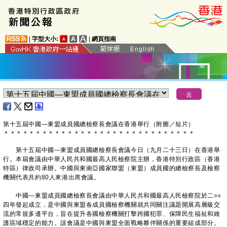
|
字型大小:
|
網頁指南
​第十五屆中國―東盟成員國總檢察長會議在香港舉行（附圖／短片）
＊
＊
＊
＊
＊
＊
＊
＊
＊
＊
＊
＊
＊
＊
＊
＊
＊
＊
＊
＊
＊
＊
＊
＊
＊
＊
＊
＊
＊
＊
第十五屆中國—東盟成員國總檢察長會議今日（九月二十三日）在香港舉
行。本屆會議由中華人民共和國最高人民檢察院主辦，香港特別行政區（香港
特區）律政司承辦。中國與東南亞國家聯盟（東盟）成員國的總檢察長及檢察
機關代表共約80人來港出席會議。
中國—東盟成員國總檢察長會議由中華人民共和國最高人民檢察院於二○○
四年發起成立，是中國與東盟各成員國檢察機關就共同關注議題開展高層級交
流的常規多邊平台，旨在提升各國檢察機關打擊跨國犯罪、保障民生福祉和維
護區域穩定的能力。該會議是中國與東盟全面戰略夥伴關係的重要組成部分。