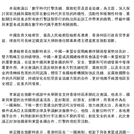
本屆會議以「數字時代打擊洗錢、腐敗犯罪及資金追繳」為主題，深入探
討當前洗錢與腐敗犯罪在數位時代所呈現的跨國性、流動性和複雜性特徵，重
點關注科技進步對有效打擊該類罪行的執法與起訴工作帶來的挑戰，呼籲中國
與東盟各成員國在數字時代攜手應對有關挑戰。
中國首席大檢察官、最高人民檢察院檢察長應勇、香港特區行政長官李家
超、律政司司長林定國資深大律師擔任開幕典禮主禮嘉賓並致歡迎辭。
應勇檢察長在致辭時表示，中國—東盟全面戰略夥伴關係發展勢頭良好，
雙方戰略互信持續增強。中國—東盟成員國總檢察長會議是中國—東盟框架下
的重要會議，在促進中國與東盟各國的和平、安全、繁榮和可持續發展中發揮
重要作用。本次會議的主題反映與會各方對洗錢犯罪、腐敗犯罪，以及非法資
金跨境轉移危害的共同認識，體現了各國檢察機關加強反洗錢、反腐敗國際合
作的共同願望，持續深化在犯罪資金追繳方面的合作，更好地攜手維護地區安
全穩定，促進共同發展。
李家超在致辭中感謝中央舉辦並支持香港特區承辦此次會議。他表示，國
家與東盟的合作關係源遠流長，是好鄰居、好朋友、好夥伴，而香港作為在
「一國兩制」下唯一實行普通法的雙語司法管轄區，致力維護法治，具備充分
條件成為亞太區國際法律及爭議解決服務中心。他指，在數位時代下，各地應
攜手合作，利用創新科技對付手法層出不窮的罪犯，創造安全的未來，此次會
議正好加強國家和東盟各國合作，打擊跨境犯罪活動。
林定國在致辭時表示，香港特區在「一國兩制」框架下與各東盟成員國一