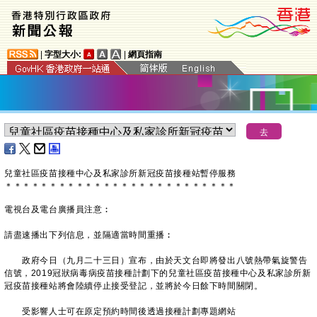
|
字型大小:
|
網頁指南
兒童社區疫苗接種中心及私家診所新冠疫苗接種站暫停服務
＊
＊
＊
＊
＊
＊
＊
＊
＊
＊
＊
＊
＊
＊
＊
＊
＊
＊
＊
＊
＊
＊
＊
＊
＊
＊
電視台及電台廣播員注意︰
請盡速播出下列信息，並隔適當時間重播︰
政府今日（九月二十三日）宣布，由於天文台即將發出八號熱帶氣旋警告
信號，2019冠狀病毒病疫苗接種計劃下的兒童社區疫苗接種中心及私家診所新
冠疫苗接種站將會陸續停止接受登記，並將於今日餘下時間關閉。
受影響人士可在原定預約時間後透過接種計劃專題網站