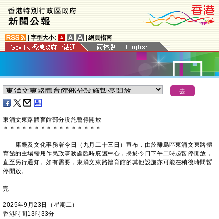
|
字型大小:
|
網頁指南
​東涌文東路體育館部分設施暫停開放
＊
＊
＊
＊
＊
＊
＊
＊
＊
＊
＊
＊
＊
＊
＊
＊
康樂及文化事務署今日（九月二十三日）宣布，由於離島區東涌文東路體
育館的主場需用作民政事務處臨時庇護中心，將於今日下午二時起暫停開放，
直至另行通知。如有需要，東涌文東路體育館的其他設施亦可能在稍後時間暫
停開放。
完
2025年9月23日（星期二）
香港時間13時33分