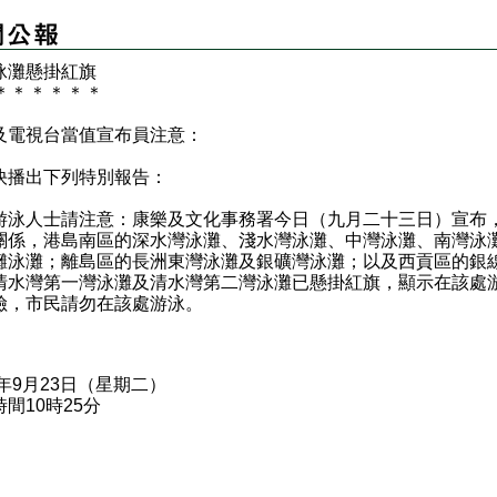
泳灘懸掛紅旗
＊
＊
＊
＊
＊
＊
及電視台當值宣布員注意：
快播出下列特別報告：
人士請注意：康樂及文化事務署今日（九月二十三日）宣布
關係，港島南區的深水灣泳灘、淺水灣泳灘、中灣泳灘、南灣泳
灘泳灘；離島區的長洲東灣泳灘及銀礦灣泳灘；以及西貢區的銀
清水灣第一灣泳灘及清水灣第二灣泳灘已懸掛紅旗，顯示在該處
險，市民請勿在該處游泳。
5年9月23日（星期二）
間10時25分