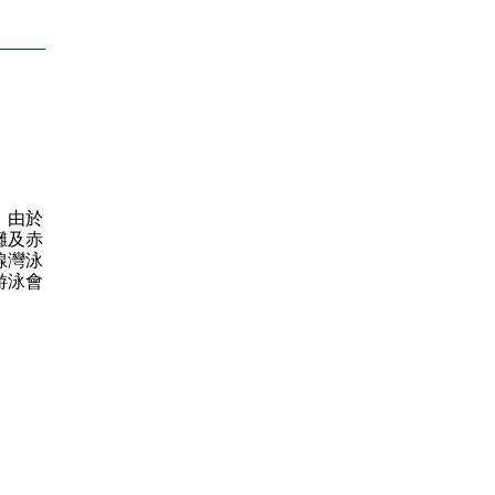
，由於
灘及赤
線灣泳
游泳會