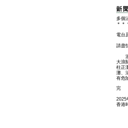
多個
＊
＊
電台
請盡
游泳
大浪
柱正
灘、
有危
完
202
香港時