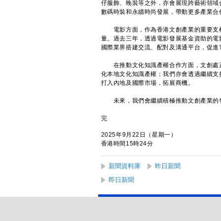
仔服飾、晚裝等之外，亦會展現跨藝術領域
數碼時裝和永續時尚發展，帶動更多產業合
電影方面，作為香港文創產業的重要支柱
量。過去三年，透過電影發展基金資助的電
國際業界搭建交流、配對及溝通平台，促進
在推動文化知識產權合作方面，文創處正
化本地文化知識產權；我們亦會透過繼續支
打入內地及國際市場，拓展商機。
未來，我們會繼續積極推動文創產業的發
完
2025年9月22日（星期一）
香港時間15時24分
新聞資料庫
昨日新聞
即日新聞