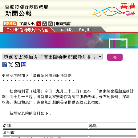
|
字型大小:
|
網頁指南
更多安老院加入「廣東院舍照顧服務計劃」
＊
＊
＊
＊
＊
＊
＊
＊
＊
＊
＊
＊
＊
＊
＊
＊
＊
＊
＊
​社會福利署（社署）今日（九月二十二日）宣布，「廣東院舍照顧服務計
劃」由十月一日起，將新增九家安老院為認可服務機構，分布於廣州、深圳、
珠海、佛山和惠州，為參加計劃的長者提供資助安老宿位。
新增安老院的資料如下：
名稱
地點
廣州市