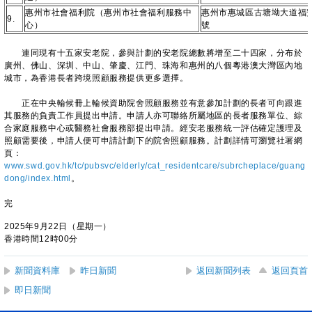
惠州市社會福利院（惠州市社會福利服務中
惠州市惠城區古塘坳大道福
9.
心）
號
連同現有十五家安老院，參與計劃的安老院總數將增至二十四家，分布於
廣州、佛山、深圳、中山、肇慶、江門、珠海和惠州的八個粵港澳大灣區內地
城市，為香港長者跨境照顧服務提供更多選擇。
正在中央輪候冊上輪候資助院舍照顧服務並有意參加計劃的長者可向跟進
其服務的負責工作員提出申請。申請人亦可聯絡所屬地區的長者服務單位、綜
合家庭服務中心或醫務社會服務部提出申請。經安老服務統一評估確定護理及
照顧需要後，申請人便可申請計劃下的院舍照顧服務。計劃詳情可瀏覽社署網
頁：
www.swd.gov.hk/tc/pubsvc/elderly/cat_residentcare/subrcheplace/guang
dong/index.html
。
完
2025年9月22日（星期一）
香港時間12時00分
新聞資料庫
昨日新聞
返回新聞列表
返回頁首
即日新聞