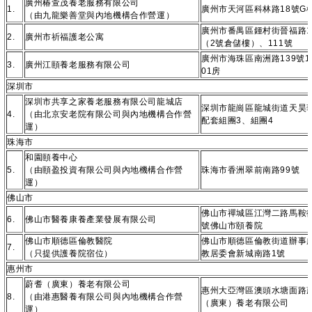
廣州椿萱茂養老服務有限公司
1.
廣州市天河區科林路18號G
（由九龍樂善堂與內地機構合作營運）
廣州市番禺區鍾村街晉福路1
2.
廣州市祈福護老公寓
（2號倉儲樓）、111號
廣州市海珠區南洲路139號1
3.
廣州江頤養老服務有限公司
01房
深圳市
深圳市共享之家養老服務有限公司龍城店
深圳市龍崗區龍城街道天昊
4.
（由北京安老院有限公司與內地機構合作營
配套組團3、組團4
運）
珠海市
和園頤養中心
5.
（由頤盈投資有限公司與內地機構合作營
珠海市香洲翠前南路99號
運）
佛山市
佛山市禪城區江灣二路馬鞍街
6.
佛山市醫養康養產業發展有限公司
號佛山市頤養院
佛山市順德區倫教醫院
佛山市順德區倫教街道辦事
7.
（只提供護養院宿位）
教居委會新城南路1號
惠州市
蔚耆（廣東）養老有限公司
惠州大亞灣區澳頭水塘面路
8.
（由港惠醫養有限公司與內地機構合作營
（廣東）養老有限公司
運）