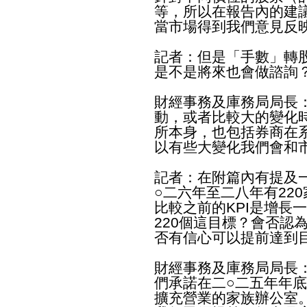
等，所以在報告內的建
當市場得到我們意見反
記者：但是「手數」轉
是不是將來也會做諮詢
財經事務及庫務局局長
動，或者比較大的變化
所本身，也包括券商在
以有些大變化我們會和
記者：在附篇內有提及
○二六年至二八年有22
比較之前的KPI是增長
220個這目標？會否認
否有信心可以提前達到
財經事務及庫務局局長
們承諾在二○二五年年底
擴充營業的家族辦公室