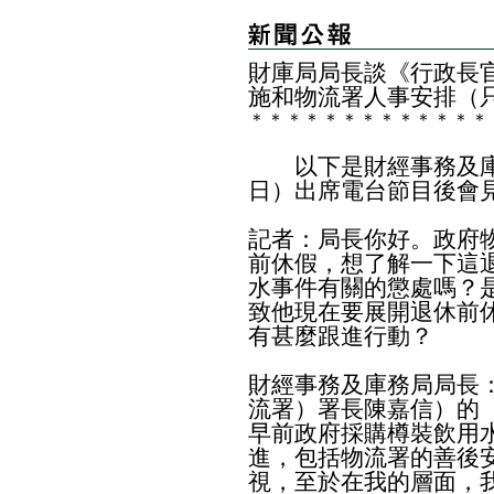
財庫局局長談《行政長官
施和物流署人事安排（
＊
＊
＊
＊
＊
＊
＊
＊
＊
＊
＊
＊
＊
以下是財經事務及庫
日）出席電台節目後會
記者：局長你好。政府
前休假，想了解一下這
水事件有關的懲處嗎？
致他現在要展開退休前
有甚麼跟進行動？
財經事務及庫務局局長：C
流署）署長陳嘉信）的
早前政府採購樽裝飲用
進，包括物流署的善後
視，至於在我的層面，