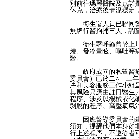
別前往瑪麗醫院及嘉諾
休克，治療後情況穩定
衞生署人員已聯同警
無牌行醫拘捕三人，調
衞生署呼籲曾於上址
燒、發冷暈眩、嘔吐等
醫。
政府成立的私營醫療
委員會）已於二○一三
序和美容服務工作小組
其風險只應由註冊醫生
程序、涉及以機械或化
剝脫的程序、高壓氧氣
因應督導委員會的建
須知，提醒他們本身如
行上述程序，不遵從者