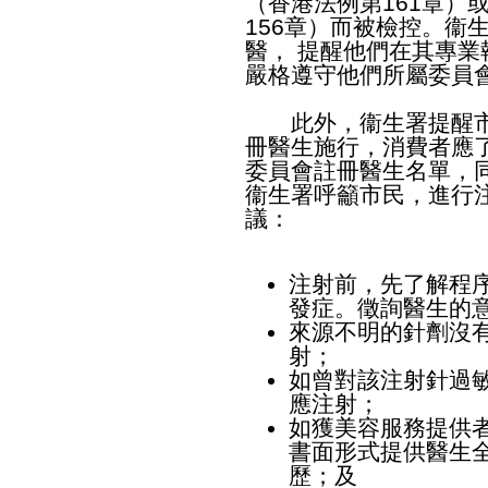
（香港法例第161章）
156章）而被檢控。衞
醫， 提醒他們在其專
嚴格遵守他們所屬委員
此外，衞生署提醒市
冊醫生施行，消費者應
委員會
註冊醫生名單
，
衞生署呼籲市民，進行
議：
注射前，先了解程
發症。徵詢醫生的
來源不明的針劑沒
射；
如曾對該注射針過
應注射；
如獲美容服務提供
書面形式提供醫生
歷；及