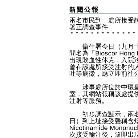
兩名市民到一處所接受
署正調查事件
＊
＊
＊
＊
＊
＊
＊
＊
＊
＊
＊
＊
＊
衞生署今日（九月十
間名為「Bioscor Ho
出現敗血性休克，入院
曾在該處所接受注射的
吐等病徵，應立即前往
涉事處所位於中環皇后
室，其網站報稱該處提
注射等服務。
初步調查顯示，兩名同
日）到上址接受聲稱含
Nicotinamide Mon
次接受輸注後，隨即出