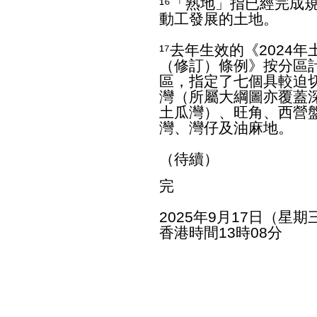
¹⁶「熟地」指已經完成
動工發展的土地。
¹⁷去年生效的《202
（修訂）條例》按分區
區，指定了七個具較迫
灣（所屬大綱圖亦覆蓋
土瓜灣）、旺角、西營
灣、灣仔及油麻地。
（待續）
完
2025年9月17日（星期
香港時間13時08分