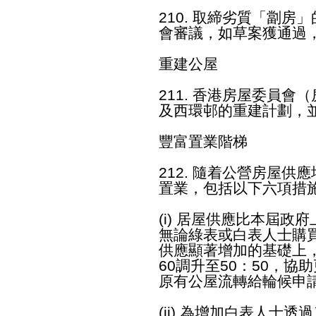
210. 取締劣質「劏
會審議，如草案獲通過
重建公屋
211. 香港房屋委員
及西環邨的重建計劃，
豐富置業階梯
212. 隨着公營房屋
置業，包括以下六項措
(i) 居屋供應比本屆政
無論綠表或白表人士購
供應顯著增加的基礎上
60調升至50：50，
原有公屋流轉給輪候申
(ii) 為增加白表人士