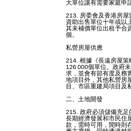
大單位讓有需要家庭申
213. 房委會及香港
資助出售單位十年或以
其未補價單位出租予合資
個。
私營房屋供應
214. 根據《長遠房
126 000個單位。政
求，並會有節有度及務
地項目外，其他私營房
目、市區重建局項目及
二、土地開發
215. 政府必須儲備
長期經濟發展和市民住
款，需時可用，閒時則