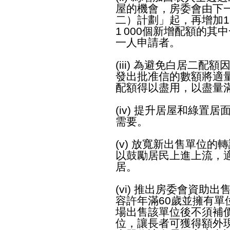
屋的機會，房委會由下
二）計劃」起，再增加1 
1 000個新增配額的其
一人申請者。
(iii) 為避免白居二
發出批准信的數額將適
配額得以盡用，以盡量
(iv) 提升居屋和綠置
需要。
(v) 放寬新出售單位的
以鼓勵居民上進上流，
居。
(vi) 推出房委會資助
容許年滿60歲並擁有
場出售該單位後不須補
位，讓長者可獲得額外