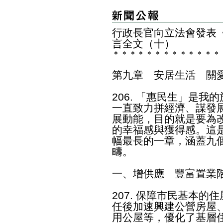
行政長官向立法會發表《
言全文（十）
＊
＊
＊
＊
＊
＊
＊
＊
＊
＊
＊
＊
＊
第九章 安居生活 關
206. 「惠民生」是
一直致力拼經濟、謀發
展動能，目的就是要為
的幸福感與獲得感。這
幅最長的一章，涵蓋九
疇。
一、增供應 豐富置業
207. 保障市民基本
任後加速興建公營房屋
用公屋等，優化了基層