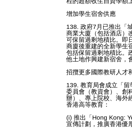
程的超額收生自資學額上
增加學生宿舍供應
138. 政府7月已推
商業大廈（包括酒店）
可保留過剩地積比。即
商廈後重建的全新學生
包括保留過剩地積比。
他土地作興建新宿舍，
招攬更多國際教研人才
139. 教育局會成立
委員會（教資會）、創
辦）、專上院校、海外
香港高等教育：
(i) 推出「Hong Kong: 
宣傳計劃，推廣香港優