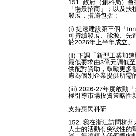
151. 政府（創科局
「場景招商」；以及扶
發展，措施包括：
(i) 提速建設第三個「
可持續發展、能源、先
於2026年上半年成立。
(ii) 下調「新型工業
最低要求由3億元調低至
供配對資助，鼓勵更多
慮為個別企業提供所需
(iii) 2026-27
極引導市場投資策略性
支持惠民科研
152. 我在浙江訪問
人士的活動有突破性的
器，無須植入任何體內