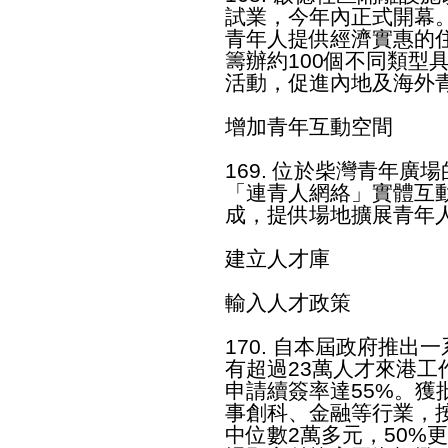
試業，今年內正式開幕
青年人提供經濟實惠的
籌辦約100個不同類型
活動，促進內地及海外
增加青年互動空間
169. 位於柴灣青年
「連青人網絡」實體互
成，提供場地擴展青年
建立人才庫
輸入人才政策
170. 自本屆政府推
有超過23萬人才來港工
申請續簽率達55%。獲
事創科、金融等行業，按
中位數2萬多元，50%