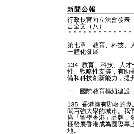
行政長官向立法會發表《
言全文（八）
＊
＊
＊
＊
＊
＊
＊
＊
＊
＊
＊
＊
＊
第七章 教育、科技、
一體化發展
134. 教育、科技、
性、戰略性支撐，有助
備和科技創新能力，提
一、國際教育樞紐建設
135. 香港擁有顯著
間百強大學的城市。我
廣「留學香港」品牌，
極發展香港成為國際專
地。