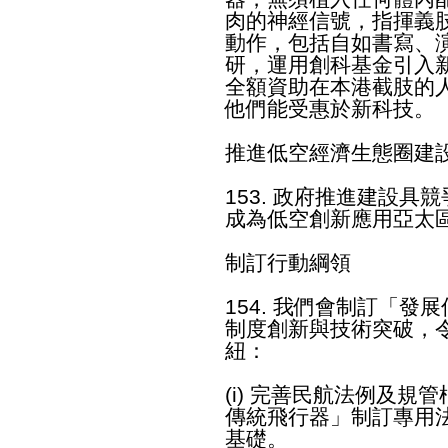
肉的神經信號，指揮義
動作，包括自如書寫、
研，運用創科基金引入
全額資助在本港截肢的
他們能受惠於新科技。
推進低空經濟生態圈建
153. 政府推進建設
成為低空創新應用亞太
制訂行動綱領
154. 我們會制訂「
制度創新與技術突破，
紐：
(i) 完善民航法例及規
傳統飛行器」制訂專用
基礎。