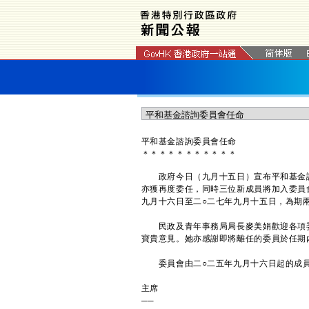
平和基金諮詢委員會任命
＊
＊
＊
＊
＊
＊
＊
＊
＊
＊
＊
政府今日（九月十五日）宣布平和基金諮
亦獲再度委任，同時三位新成員將加入委員
九月十六日至二○二七年九月十五日，為期
民政及青年事務局局長麥美娟歡迎各項委
寶貴意見。她亦感謝即將離任的委員於任期
委員會由二○二五年九月十六日起的成員
主席
──