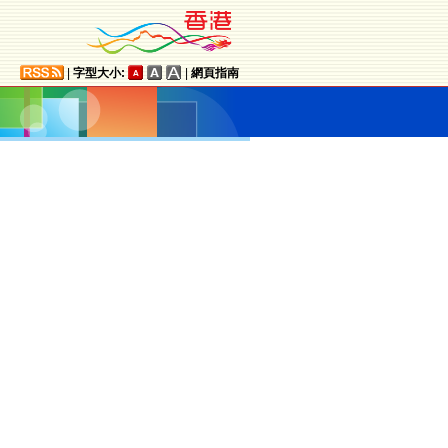
|
字型大小:
|
網頁指南