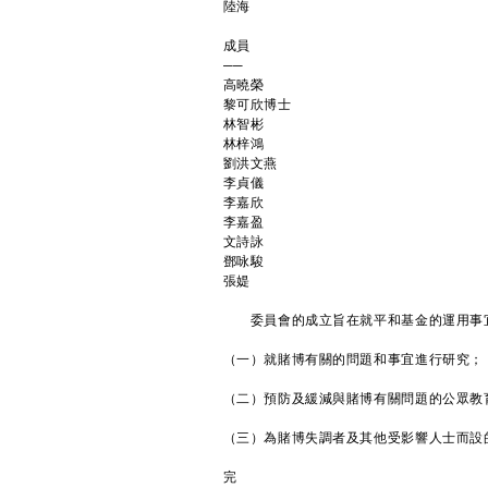
陸海
成員
──
高曉榮
黎可欣博士
林智彬
林梓鴻
劉洪文燕
李貞儀
李嘉欣
李嘉盈
文詩詠
鄧咏駿
張媞
委員會的成立旨在就平和基金的運用事宜
（一）就賭博有關的問題和事宜進行研究；
（二）預防及緩減與賭博有關問題的公眾教
（三）為賭博失調者及其他受影響人士而設
完