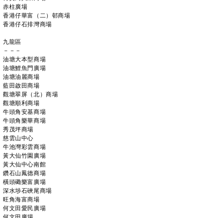
赤柱廣場
香港仔華富（二）邨商場
香港仔石排灣商場
九龍區
－－－
油塘大本型商場
油塘鯉魚門廣場
油塘油麗商場
藍田啟田商場
觀塘翠屏（北）商場
觀塘順利商場
牛頭角安基商場
牛頭角樂華商場
秀茂坪商場
慈雲山中心
牛池灣彩雲商場
黃大仙竹園廣場
黃大仙中心南館
鑽石山鳳德商場
橫頭磡樂富廣場
深水埗石硤尾商場
旺角海富商場
何文田愛民廣場
何文田廣場