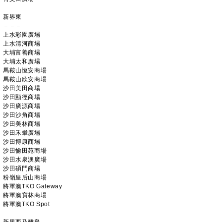
新界東
－－－
上水彩園廣場
上水清河商場
大埔富善商場
大埔太和廣場
馬鞍山恆安商場
馬鞍山欣安商場
沙田美田商場
沙田顯徑商場
沙田廣源商場
沙田沙角商場
沙田美林商場
沙田禾輋廣場
沙田博康商場
沙田愉田苑商場
沙田水泉澳廣場
沙田碩門商場
粉嶺皇后山商場
將軍澳TKO Gateway
將軍澳寶林商場
將軍澳TKO Spot