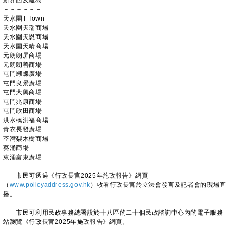
新界西及離島
－－－－－－
天水圍T Town
天水圍天瑞商場
天水圍天恩商場
天水圍天晴商場
元朗朗屏商場
元朗朗善商場
屯門蝴蝶廣場
屯門良景廣場
屯門大興商場
屯門兆康商場
屯門欣田商場
洪水橋洪福商場
青衣長發廣場
荃灣梨木樹商場
葵涌商場
東涌富東廣場
市民可透過《行政長官2025年施政報告》網頁
（
www.policyaddress.gov.hk
）收看行政長官於立法會發言及記者會的現場直
播。
市民可利用民政事務總署設於十八區的二十個民政諮詢中心內的電子服務
站瀏覽《行政長官2025年施政報告》網頁。