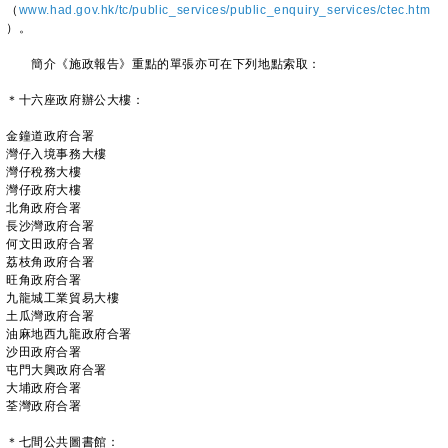
（
www.had.gov.hk/tc/public_services/public_enquiry_services/ctec.htm
）。
簡介《施政報告》重點的單張亦可在下列地點索取：
＊十六座政府辦公大樓：
金鐘道政府合署
灣仔入境事務大樓
灣仔稅務大樓
灣仔政府大樓
北角政府合署
長沙灣政府合署
何文田政府合署
荔枝角政府合署
旺角政府合署
九龍城工業貿易大樓
土瓜灣政府合署
油麻地西九龍政府合署
沙田政府合署
屯門大興政府合署
大埔政府合署
荃灣政府合署
＊七間公共圖書館：