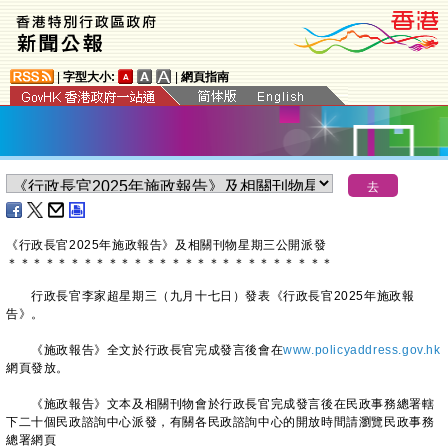
|
字型大小:
|
網頁指南
《行政長官2025年施政報告》及相關刊物星期三公開派發
＊
＊
＊
＊
＊
＊
＊
＊
＊
＊
＊
＊
＊
＊
＊
＊
＊
＊
＊
＊
＊
＊
＊
＊
＊
＊
行政長官李家超星期三（九月十七日）發表《行政長官2025年施政報
告》。
《施政報告》全文於行政長官完成發言後會在
www.policyaddress.gov.hk
網頁發放。
《施政報告》文本及相關刊物會於行政長官完成發言後在民政事務總署轄
下二十個民政諮詢中心派發，有關各民政諮詢中心的開放時間請瀏覽民政事務
總署網頁