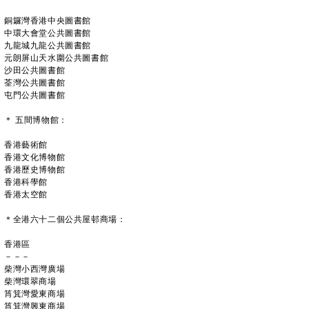
銅鑼灣香港中央圖書館
中環大會堂公共圖書館
九龍城九龍公共圖書館
元朗屏山天水圍公共圖書館
沙田公共圖書館
荃灣公共圖書館
屯門公共圖書館
＊ 五間博物館：
香港藝術館
香港文化博物館
香港歷史博物館
香港科學館
香港太空館
＊全港六十二個公共屋邨商場：
香港區
－－－
柴灣小西灣廣場
柴灣環翠商場
筲箕灣愛東商場
筲箕灣興東商場