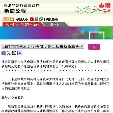
|
字型大小:
|
網頁指南
律政司司長在立法會司法及法律事務委員會會議就香港國際法律人才培訓學院
的發展及其能力建設項目的進展開場發言（只有中文）
＊
＊
＊
＊
＊
＊
＊
＊
＊
＊
＊
＊
＊
＊
＊
＊
＊
＊
＊
＊
＊
＊
＊
＊
＊
＊
＊
＊
＊
＊
＊
＊
＊
＊
​以下是律政司司長林定國資深大律師今日（九月十五日）在立法會司法及
法律事務委員會會議上，就香港國際法律人才培訓學院的發展及其能力建設項
目的進展的開場發言：
主席、各位委員︰
感謝委員會邀請我和我的同事出席今天的會議。我將會向主席及各位委員
概述律政司香港國際法律人才培訓學院的工作及其能力建設項目的進展，歡迎