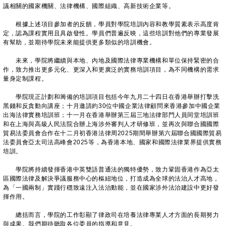
議相關的國家機關、法律機構、國際組織、高新技術企業等。
根據上述項目參加者的反饋，學員對學院培訓內容和教學質素表示高度肯
定，認為課程實用且具啟發性。學員們普遍反映，這些培訓對他們的專業發展
有幫助，並期待學院未來能提供更多類似的培訓機會。
未來，學院將繼續與本地、內地及國際法律專業機構和單位保持緊密的合
作，致力推出更多元化、更深入和更廣泛的實務培訓項目，為不同機構的需求
量身定制課程。
學院現正計劃和籌備的培訓項目包括今年九月二十四日在香港舉辦打擊洗
黑錢和反貪動向講座；十月邀請約30位中國企業法律顧問來香港參加中國企業
出海法律實務培訓班；十一月在香港舉辦第三屆三地法律部門人員同堂培訓班
和在上海與高級人民法院合辦上海涉外審判人才研修班，並再次與聯合國國際
貿易法委員會合作在十二月初香港法律周2025期間舉辦第六屆聯合國國際貿易
法委員會亞太司法高峰會2025等，為香港本地、國家和國際法律業界提供實務
培訓。
學院將持續發揮香港中英雙語普通法的獨特優勢，致力鞏固香港作為亞太
區國際法律及解決爭議服務中心的樞紐地位，打造成為全球的法治人才高地，
為「一國兩制」實踐行穩致遠注入法治動能，並在國家涉外法治建設中更好發
揮作用。
總括而言，學院的工作彰顯了律政司在培養法律專業人才方面的長期努力
與成果。我們期待聽取各位委員的指導和意見。