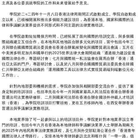
主席及各位委員就學院的工作和未來發展給予意見。
學院於二○二四年十一月八日香港法律周期間正式啟動成立。學院自啟動成
立以來，已積極開展和推出多個能力建設項目，為香港本地、國家和國際的法
律和爭議解決業界提供不同形式和不同主題的法律實務培訓。
在學院啟動短短幾個月時間，已經拓展了面向國際的培訓交流，與多個國
際組織建立互信合作，在本地和其他地區合辦多元化的項目，當中包括今年三
月與聯合國國際貿易法委員會在香港合辦氣候變化與國際貿易法會議；五月在
中美洲多明尼加共和國舉行的2025世界法律大會期間組織「通過能力建設促進
國際法律合作」專題研討會；七月與國際統一私法協會在羅馬合辦「香港：通
往亞太區的門戶」專題研討會，以及於八月與聯合國國際貿易法委員會在韓國
仁川舉辦亞太經合組織的「運用國際工具以法律方式實現貿易端到端數位元化
工作坊」。
針對內地部委和機構的需求，學院亦加強與相關部委交流合作，提供了量
身定制的培訓項目，包括率先在今年一月與國家最高人民法院在香港合辦香港
普通法司法實務研修班、二月與國家司法部在香港合辦全國涉外仲裁人才培訓
班（香港），為學院培訓項目打響頭炮，更在五月移師內地，在西安舉辦香港
普通法與爭議解決實務培訓。
本地業界除了可一起參與以上的培訓項目外，學院更針對本地業界設立專
門的培訓，包括今年六月在香港為本地律師和爭議解決業界人士舉辦為期兩天
的2025年內地民商事法律實務課程，及七月與外交部駐港公署合作「香港青年
國際法律人才帶路行」，安排本地年青律師參訪北京和喀什與「一帶一路」倡