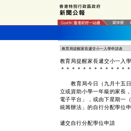
教育局提醒家長遞交小一入
＊
＊
＊
＊
＊
＊
＊
＊
＊
＊
＊
＊
​教育局今日（九月十五日
立或資助小學一年級的家長
電子平台」，或由下星期一
統籌辦法」的自行分配學位
遞交自行分配學位申請