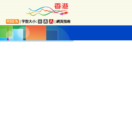
|
字型大小:
|
網頁指南