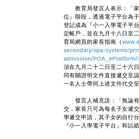
教育局發言人表示：「家長
位』階段，透過電子平台為
登記成為『小一入學電子平
定帳戶，並在九月十八日至
育局網頁的家長指南（
www.e
secondary/spa-systems/pri
admission/POA_ePlatform/i
須在九月二十二日至二十六
同有關證明文件直接遞交至
一名人士帶同上述文件代交
發言人補充說：「無論有關
交，家長只可為每名子女遞
學遞交申請，其子女的自行
『小一入學電子平台』和以