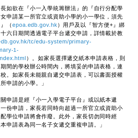
如欲在『小一入學統籌辦法』的『自行分配學
子女申請某一所官立或資助小學的小一學位，須先
台』（
epoa.edb.gov.hk
）用戶及以『智方便+』綁
二十六日期間透過電子平台遞交申請，詳情載於教
db.gov.hk/tc/edu-system/primary-
mary-1-
ndex.html
）。如家長選擇遞交紙本申請表格，則
日期間的學校辦公時間內，將填妥的申請表格，連
該校。如家長未能親自遞交申請表，可以書面授權
至所申請的小學。」
申請是經『小一入學電子平台』或以紙本遞
交一份申請，家長若同時向超過一所官立或資助小
分配學位申請將會作廢。此外，家長切勿同時經
紙本申請表為同一名子女遞交重複申請。」