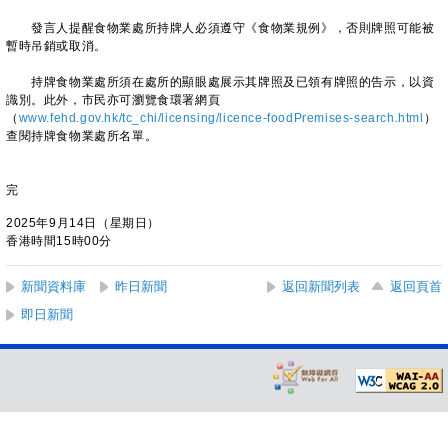
發言人提醒食物業處所持牌人必須遵守《食物業規例》，否則牌照可能被
暫時吊銷或取消。
持牌食物業處所須在處所的顯眼處展示其牌照及已領有牌照的告示，以資
識別。此外，市民亦可瀏覽食環署網頁
（
www.fehd.gov.hk/tc_chi/licensing/licence-foodPremises-search.html
）
查閱持牌食物業處所名單。
完
2025年9月14日（星期日）
香港時間15時00分
新聞資料庫
昨日新聞
返回新聞列表
返回頁首
即日新聞