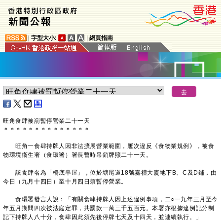
|
字型大小:
|
網頁指南
旺角食肆被罰暫停營業二十一天
＊
＊
＊
＊
＊
＊
＊
＊
＊
＊
＊
＊
＊
＊
旺角一食肆持牌人因非法擴展營業範圍，屢次違反《食物業規例》，被食
物環境衞生署（食環署）署長暫時吊銷牌照二十一天。
該食肆名為「橋底串屋」，位於塘尾道18號嘉禮大廈地下B、C及D鋪，由
今日（九月十四日）至十月四日須暫停營業。
食環署發言人說：「有關食肆持牌人因上述違例事項，二○一九年三月至今
年五月期間四次被法庭定罪，共罰款一萬三千五百元。本署亦根據違例記分制
記下持牌人八十分，食肆因此須先後停牌七天及十四天，並連續執行。」