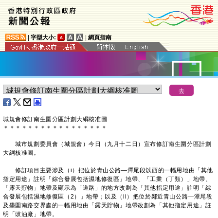
|
字型大小:
|
網頁指南
城規會修訂南生圍分區計劃大綱核准圖
＊
＊
＊
＊
＊
＊
＊
＊
＊
＊
＊
＊
＊
＊
＊
＊
＊
​​城市規劃委員會（城規會）今日（九月十二日）宣布修訂南生圍分區計劃
大綱核准圖。
修訂項目主要涉及（i）把位於青山公路—潭尾段以西的一幅用地由「其他
指定用途」註明「綜合發展包括濕地修復區」地帶、「工業（丁類）」地帶、
「露天貯物」地帶及顯示為「道路」的地方改劃為「其他指定用途」註明「綜
合發展包括濕地修復區（2）」地帶；以及（ii）把位於鄰近青山公路—潭尾段
及壆圍南路交界處的一幅用地由「露天貯物」地帶改劃為「其他指定用途」註
明「豉油廠」地帶。