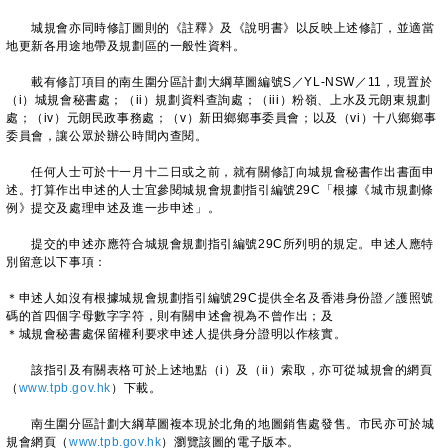
城規會亦同時修訂圖則的《註釋》及《說明書》以反映上述修訂，並適當
地更新各用途地帶及規劃區的一般性資料。
載有修訂項目的南生圍分區計劃大綱草圖編號S／YL-NSW／11，現置於
（i）城規會秘書處；（ii）規劃資料查詢處；（iii）粉嶺、上水及元朗東規劃
處；（iv）元朗民政事務處；（v）新田鄉鄉事委員會；以及（vi）十八鄉鄉事
委員會，讓公眾於辦公時間內查閱。
任何人士可於十一月十二日或之前，就有關修訂向城規會秘書作出書面申
述。打算作出申述的人士宜參閱城規會規劃指引編號29C「根據《城市規劃條
例》提交及處理申述及進一步申述」。
提交的申述亦應符合城規會規劃指引編號29C所列明的規定。申述人應特
別留意以下事項：
＊申述人如沒有根據城規會規劃指引編號29C提供全名及香港身份證／護照號
碼的首四個字母數字字符，則有關申述會視為不曾作出；及
＊城規會秘書處保留權利要求申述人提供身分證明以作核實。
該指引及有關表格可於上述地點（i）及（ii）索取，亦可從城規會的網頁
（
www.tpb.gov.hk
）下載。
南生圍分區計劃大綱草圖複本現於北角的地圖銷售處發售。市民亦可於城
規會網頁（
www.tpb.gov.hk
）瀏覽該圖的電子版本。