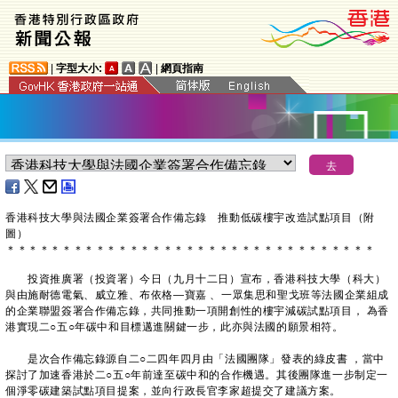
|
字型大小:
|
網頁指南
香港科技大學與法國企業簽署合作備忘錄 推動低碳樓宇改造試點項目（附
圖）
＊
＊
＊
＊
＊
＊
＊
＊
＊
＊
＊
＊
＊
＊
＊
＊
＊
＊
＊
＊
＊
＊
＊
＊
＊
＊
＊
＊
＊
＊
＊
＊
＊
投資推廣署（投資署）今日（九月十二日）宣布，香港科技大學（科大）
與由施耐德電氣、威立雅、布依格—寶嘉 、一眾集思和聖戈班等法國企業組成
的企業聯盟簽署合作備忘錄，共同推動一項開創性的樓宇減碳試點項目， 為香
港實現二○五○年碳中和目標邁進關鍵一步，此亦與法國的願景相符。
是次合作備忘錄源自二○二四年四月由「法國團隊」發表的綠皮書 ，當中
探討了加速香港於二○五○年前達至碳中和的合作機遇。其後團隊進一步制定一
個淨零碳建築試點項目提案，並向行政長官李家超提交了建議方案。