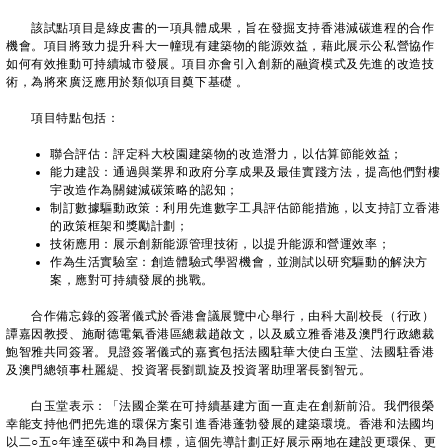
該試點項目是綠皮書的一項具體成果，旨在發掘支持香港減碳進程的合作
機會。項目將致力提升科大一幢現有建築物的能源效益，藉此展示公私營協作
如何有效推動可持續城市發展。項目亦會引入創新的融資模式及先進的改造技
術，為將來廣泛應用於類似項目奠下基礎 。
項目特點包括：
聯合評估：評定科大校園建築物的改造潛力，以估算節能效益；
能力建設：通過與業界和政府分享成果及最佳實踐方法，提高他們對樓
宇改造作為關鍵減碳策略的認知；
制訂數據驅動政策：利用先進數字工具評估節能措施，以支持訂立香港
的政策框架和獎勵計劃；
技術應用：展示創新能源管理技術，以提升能源和營運效率；
作為生活實驗室：創造體驗式學習機會，並測試以研究驅動的解決方
案，應對可持續發展的挑戰。
合作備忘錄的簽署儀式於香港會議展覽中心舉行，由科大副校長（行政）
譚嘉因教授、施耐德電氣香港區總裁趙啟文，以及威立雅香港及澳門行政總裁
鮑智雅共同簽署。見證簽署儀式的嘉賓包括法國駐華大使白玉堂、法國駐香港
及澳門總領事杜麗緹、投資署長劉凱旋及投資署助理署長劉智元。
白玉堂表示：「法國企業在可持續基建方面一直走在創新前沿。我們很榮
幸能支持他們把先進的環保方案引進香港蓬勃發展的建築環境。香港和法國均
以二○五○年達至碳中和為目標，這個先導計劃正好展示兩地在建設更環保、更