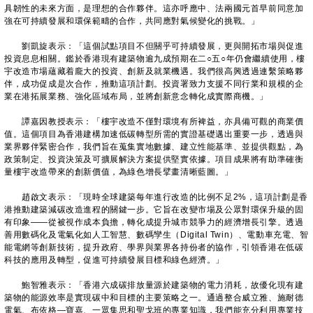
具韌性的未來方面，是理想的合作夥伴。這亦呼應中、法兩國元首早前同意加
強在可持續發展和環保範疇的合作，共同應對氣候變化的挑戰。」
劉凱旋表示：「這個試點項目不但關乎可持續發展，更與開拓市場與促進
投資息息相關。鑑於香港現有建築物逾九成預期在二○五○年仍會繼續使用，樓
宇改造市場蘊藏着龐大的投資、創新及就業機遇。我們很高興透過連繫策略夥
伴，成功促成是次合作，推動這項計劃。投資署致力支援不同行業和規模的企
業在港拓展業務、強化區域布局，並將創新意念轉化成實際商機。」
譚嘉因教授表示：「樓宇改造不僅對環境有所裨益，亦具備可觀的商業價
值。這個項目為香港建構加速低碳轉型所需的實證基礎邁出重要一步，透過與
業界夥伴緊密合作，我們旨在蒐集實地數據、建立性能基準、並提供觀點，為
政策制定、投資決策及可擴展解決方案提供堅實依據。項目成果將有助準確衡
量樓宇改造帶來的創新價值，為綠色增長擘畫清晰藍圖。」
趙啟文表示：「現時全球建築每年進行改造的比例不足2%，這項計劃是香
港推動建築減碳改造進程的關鍵一步。它旨在改變市場及公眾對環保升級的固
有印象——從被視作成本負擔，轉化成提升城市競爭力的經濟增長引擎。透過
善用數碼化及電氣化如人工智慧、數碼孿生（Digital Twin）、電動車充電、智
能電網等創新技術，提升政府、學界與業界各持份者的協作，引領香港在低碳
科技的應用及轉型，促進可持續發展目標和綠色經濟。」
鮑智雅表示：「香港六成碳排放量源於建築物的電力消耗，故優化現有建
築物的能源效率是實現碳中和目標的主要策略之一。通過整合威立雅、施耐德
電氣、布依格—寶嘉、一眾集思和聖戈班的專業知識，我們能充分利用專業技