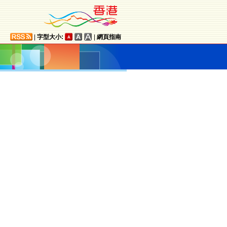
|
字型大小:
|
網頁指南