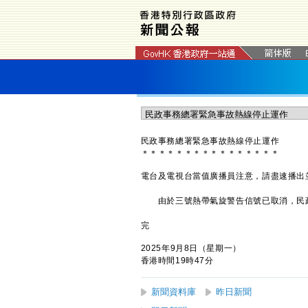
民政事務總署緊急事故熱線停止運作
＊
＊
＊
＊
＊
＊
＊
＊
＊
＊
＊
＊
＊
＊
＊
＊
電台及電視台當值廣播員注意，請盡速播出
由於三號熱帶氣旋警告信號已取消，民政事務
完
2025年9月8日（星期一）
香港時間19時47分
新聞資料庫
昨日新聞