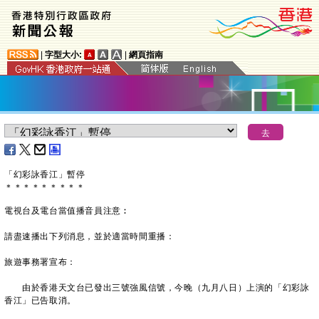
|
字型大小:
|
網頁指南
「幻彩詠香江」暫停
＊
＊
＊
＊
＊
＊
＊
＊
＊
電視台及電台當值播音員注意︰
請盡速播出下列消息，並於適當時間重播：
旅遊事務署宣布：
由於香港天文台已發出三號強風信號，今晚（九月八日）上演的「幻彩詠
香江」已告取消。